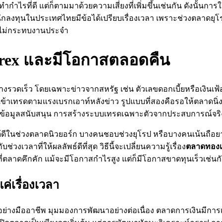
ำกำไรที่ดี แต่ก็ตามมาด้วยความเสี่ยงที่เพิ่มขึ้นเช่นกัน ดังนั้น
กลงทุนในประเทศไทยมีข้อได้เปรียบเรื่องเวลา เพราะช่วงตลาดยุโรป
ยไม่กระทบงานประจำ
Forex และมีโอกาสตลอดคืน
งรวดเร็ว โดยเฉพาะข่าวจากสหรัฐ เช่น ตัวเลขดอกเบี้ยหรือเงินเฟ้
้าเทรดตามแรงเบรกเอาท์หลังข่าว รูปแบบที่สองคือรอให้ตลาดนิ่งแ
ข้อมูลสนับสนุน การสร้างระบบเทรดเฉพาะตัวจากประสบการณ์จริง
ได้ดีในช่วงตลาดนิวยอร์ก บางคนชอบช่วงยุโรป หรือบางคนเน้นถือ
งเวลาที่ให้ผลลัพธ์ดีที่สุด วิธีนี้จะเปลี่ยนความรู้เรื่อง
ตลาดทองเป
ตลาดคึกคัก แม้จะมีโอกาสกำไรสูง แต่ก็มีโอกาสขาดทุนเร็วเช่นกัน 
แค่เรื่องเวลา
ย่างมืออาชีพ มุมมองการพัฒนาอย่างต่อเนื่อง ตลาดการเงินมีการ