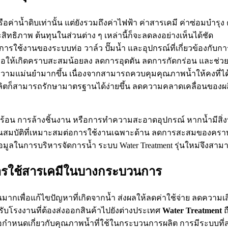
าหรือค่าน้ำดิบเท่านั้น แต่ยังรวมถึงค่าไฟฟ้า ค่าสารเคมี ค่าซ่อมบำ
ทธิภาพ ต้นทุนในส่วนต่าง ๆ เหล่านี้ก็จะลดลงอย่างเห็นได้ชัด
ุการใช้งานของระบบท่อ วาล์ว ปั๊มน้ำ และอุปกรณ์ที่เกี่ยวข้องกับกา
ก่อให้เกิดคราบสะสมน้อยลง ลดการอุดตัน ลดการกัดกร่อน และช่วย
ความแม่นยำมากขึ้น เนื่องจากสามารถควบคุมคุณภาพน้ำให้คงที่ไ
รผลิตก็สามารถรักษามาตรฐานได้ง่ายขึ้น ลดความคลาดเคลื่อนของ
ร้อน การล้างชิ้นงาน หรือการทำความสะอาดอุปกรณ์ หากน้ำมีสิ
ำมีคุณสมบัติที่เหมาะสมต่อการใช้งานเฉพาะด้าน ลดการสะสมของค
ข้อมูลในการบริหารจัดการน้ำ ระบบ Water Treatment รุ่นใหม่จึงสา
การใช้สารเคมีในบางกระบวนการ
ณมากเพื่อแก้ไขปัญหาที่เกิดจากน้ำ ส่งผลให้ลดค่าใช้จ่าย ลดความเ
รับโรงงานที่ต้องส่งออกสินค้าไปยังต่างประเทศ
Water Treatment
ถ
ำหนดเกี่ยวกับคุณภาพน้ำที่ใช้ในกระบวนการผลิต การมีระบบที่ส