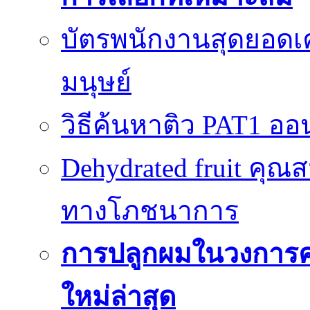
บัตรพนักงานสุดยอดเค
มนุษย์
วิธีค้นหาติว PAT1 ออน
Dehydrated fruit คุณส
ทางโภชนาการ
การปลูกผมในวงการ
ใหม่ล่าสุด