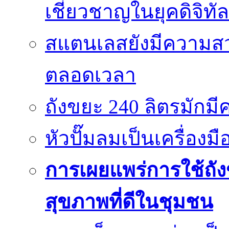
เชี่ยวชาญในยุคดิจิทัล
สแตนเลสยังมีความสว
ตลอดเวลา
ถังขยะ 240 ลิตรมัก
หัวปั๊มลมเป็นเครื่องมื
การเผยแพร่การใช้ถังข
สุขภาพที่ดีในชุมชน