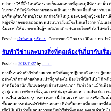
กว่าการใช้ขี้ผึ้งร้อนเนื่องจากเย็นลงเฉพาะที่อุณหภูมิห้องเท่
โบราณได้รับรู้ถึงร่างกายของผมเป็นอย่างดีและเมื่อเด็กสาววัยร
ยุคฟื้นฟูศิลปวิทยายุโรปแตกต่างกันในมุมมองของผู้หญิงผมอิตาเลียนท
หญิงที่ศาลของเธอถอดขนหัวหน่าวถึงแม้จะไม่แน่ใจว่าทำไมเธอถึ
นั้นจะทำให้พวกเขาเป็นผู้ชายไม่ถกเถียงกันและโดยทั่วไปไม่พอใจ
Posted in
กำจัดขน
,
บริการ
|
Comments Off
on ประวัติของการกำจ
รับทำวีซ่าและบางสิ่งที่คุณต้องรู้เกี่ยวกับเรื่อง
Posted on
2018/11/27
by
admin
การยื่นขอรับทำวีซ่าด้วยความกลัวที่จะถูกปฏิเสธหรือการปฏิเสธก
อย่างไรก็ตามด้วยคำแนะนำที่ถูกต้องไม่มีอะไรที่เป็นไปไม่ได้ หนึ
สำหรับวีซ่านักเรียนของคุณสำหรับแคนาดา รับทำวีซ่าแม้วันนี
สูงสุดจากการศึกษาที่มีคุณภาพที่สมบูรณ์แบบหางานประสบการณ
ก่อนอื่นคุณต้องสรุปกระบวนการนี้ว่าคุณจะทำอย่างไรเพื่อเติมเ
ขั้นตอนการสมัครค่าใช้จ่ายเอกสารที่จำเป็นสถานที่และเวลาที่ต
เพื่อให้แน่ใจว่าขั้นตอนการขอรับทำวีซ่าทั้งหมดของคุณดำเนิน