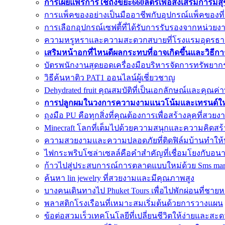
การเผยแพร่การใช้ถังขยะ660ลิตรเพื่อส่งเสริมการมีส
การแพ็คของอย่างเป็นมืออาชีพกับอุปกรณ์แพ็คของที
การเลือกอุปกรณ์เซฟตี้ที่ได้รับการรับรองจากหน่วยงาน
ความหรูหราและความสะดวกสบายที่โรงแรมอุดรธา
เสริมหน้าอกที่ไหนดีผลกระทบที่อาจเกิดขึ้นและวิธีก
บัตรพนักงานสุดยอดเครื่องมือบริหารจัดการทรัพยาก
วิธีค้นหาติว PAT1 ออนไลน์ผู้เชี่ยวชาญ
Dehydrated fruit คุณสมบัติที่เป็นเอกลักษณ์และคุณ
การปลูกผมในวงการความงามแนวโน้มและเทรนด์ใหม
ถุงมือ PU คือทุกสิ่งที่คุณต้องการเพื่อสร้างลุคที่สวยง
Minecraft โลกที่เต็มไปด้วยความสนุกและความคิดสร้
ความสวยงามและความปลอดภัยที่ติดฟิล์มบ้านทำให้
ไฟกระพริบโซล่าเซลล์คือคำสำคัญที่เชื่อมโยงกับอน
ก้าวไปสู่ประสบการณ์การตลาดแบบใหม่ด้วย Sms mar
ค้นหา lin jewelry ที่สวยงามและมีคุณภาพสูง
บางคนเดินทางไป Phuket Tours เพื่อไปพักผ่อนที่ชาย
พลาสติกโรงเรือนที่เหมาะสมเริ่มต้นด้วยการวางแผน
ข้อต่อสวมเร็วเทคโนโลยีที่เปลี่ยนชีวิตให้ง่ายและส