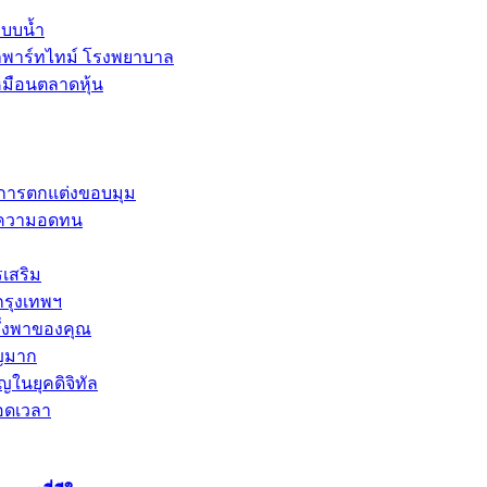
ะบบน้ำ
ลพาร์ทไทม์ โรงพยาบาล
หมือนตลาดหุ้น
และการตกแต่งขอบมุม
การความอดทน
รเสริม
กรุงเทพฯ
พึ่งพาของคุณ
ัญมาก
ญในยุคดิจิทัล
อดเวลา