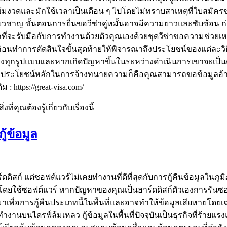
้มงวดและมักใช้เวลาเป็นเดือน ๆ ไปโดยไม่ทราบสาเหตุที่ใบสมัครขอ
ยวชาญ ขั้นตอนการยื่นขอวีซ่าคู่หมั้นอาจมีความยาวและซับซ้อน ก่
อกที่จะรับมือกับการทำงานด้วยตัวคุณเองด้วยชุดวีซ่าขอความช่วย
นทำการตัดสินใจขั้นสุดท้ายให้พิจารณาถึงประโยชน์ของแต่ละวิธีกา
ทุกรูปแบบและหากเกิดปัญหาขึ้นในระหว่างดำเนินการเขาจะเป็นต
ผลประโยชน์หลักในการจ้างทนายความก็คือคุณสามารถขอข้อมูลอ้างอ
 https://great-visa.com/
ี่คุณต้องรู้เกี่ยวกับเรื่องนี้
้ข้อมูล
์ดดิสก์ แต่ซอฟต์แวร์ไม่เคยทำงานที่ดีที่สุดกับการกู้คืนข้อมูลในภูมิ
ยโดยใช้ซอฟต์แวร์ หากปัญหาของคุณเป็นฮาร์ดดิสก์ตัวเองการรันซอฟต
มาเพื่อการกู้คืนประเภทนี้ในพื้นที่และอาจทำให้ข้อมูลเสียหายโดยเฉ
ทำงานบนไดรฟ์ล้มเหลว กู้ข้อมูลในพื้นที่ปัจจุบันเป็นธุรกิจที่ร้ายแ