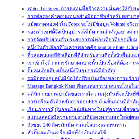
Water Treatment การลงทุนที่สร้างความมั่นคงให้กับร
การต่อรองค่าตอบแทนอย่างมืออาชีพสำหรับพยาบา
แม้ตลาดทองคำใน Forex จะไม่มีข้อมูล Volume จริงเ
รองเท้าเซฟตี้จึงเป็นอุปกรณ์ที่มีความสำคัญอย่างมาก
การจัดทริปส่วนตัวประสบการณ์ท่องเที่ยวที่ยอดเยี่ยม
หนึ่งในตัวเลือกที่ไม่ควรพลาดคือ boutique hotel Udon
คิ้วสแตนเลสสีตัวเลือกที่ดีสำหรับงานติดตั้งบัวพื้น
เราเข้าใจดีว่าการรักษาผมบางนั้นเป็นเรื่องที่ต้อง
ปั๊มลมเก็บเสียงเป็นหนึ่งในอุปกรณ์ที่สำคัญ
รถมือสองอุบลยังมีข้อได้เปรียบในเรื่องของการบริกา
Massage Bangkok Nana ที่สุดแห่งการนวดแผนไทยใน
คลินิกกายภาพบำบัดของเรามีความมุ่งมั่นที่จะเป็นที่
การเตรียมตัวสำหรับการสอบEPS เป็นขั้นตอนที่สำค
เรียนภาษาญี่ปุ่นออนไลน์เส้นทางใหม่สู่ความเชี่ยวชา
สแตนเลสยังมีความสวยงามที่ยังคงความสดใสอยู่ตล
ถังขยะ 240 ลิตรมักมีความแข็งแรงและทนทาน
หัวปั๊มลมเป็นเครื่องมือที่จำเป็นต้องใช้