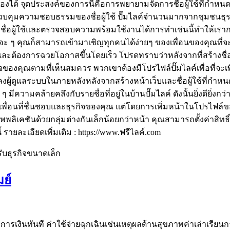
เองได้ จุดประสงค์ของการนี้คือการพยายามจัดการชื่อผู้ใช้ที่กำหนดเ
วบคุมความชอบธรรมของชื่อผู้ใช้ ปั๊มไลค์จำนวนมากจากชุมชนธุรก
อผู้ใช้และตรวจสอบความพร้อมใช้งานได้การทำเช่นนี้ทำให้เรากลับไป
ยอะ ๆ คุณก็สามารถเข้ามาเชิญทุกคนได้ง่ายๆ ของเพื่อนของคุณที่จะ
ารสูงและต้องการฉวยโอกาสขึ้นโดยเร็ว โปรดทราบว่าหลังจากที่สร้างชื
พจของคุณตามที่เห็นสมควร พวกเขาต้องมีโปรไฟล์ปั๊มไลค์เพื่อที่จะเพ
นแปลงผู้ดูแลระบบในภายหลังหลังจากสร้างหน้าเว็บและชื่อผู้ใช้ที่
ามคล้ายคลึงกับรายชื่อที่อยู่ในบ้านปั๊มไลค์ ดังนั้นยิ่งดียิ่งกว่า
อน ๆ เพื่อนที่ชื่นชอบและธุรกิจของคุณ แต่โดยการเพิ่มหน้าในโป
พลิเคชันด้วยกลุ่มต่างกันเล็กน้อยกว่าหน้า คุณสามารถตั้งค่าสิทธิ์ใ
 รายละเอียดเพิ่มเติม : https://www.ฟรีไลค์.com
รับธุรกิจขนาดเล็ก
มย์
งการเงินทันที ค่าใช้จ่ายฉุกเฉินเช่นเหตุผลด้านสุขภาพค่าเล่าเ