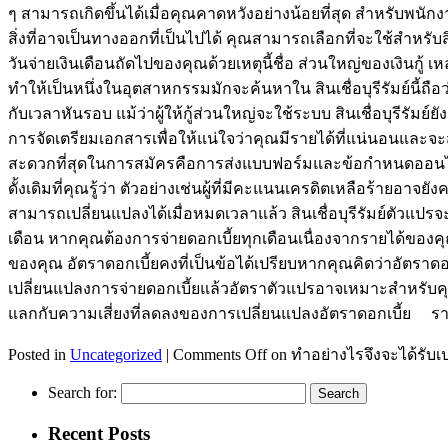
ๆ สามารถเกิดขึ้นได้เมื่อคุณคาดหวังอย่างน้อยที่สุด สำหรับพนักงา
สิ่งที่อาจเป็นทางออกที่เป็นไปได้ คุณสามารถเลือกที่จะใช้สำหรับสิ
วันจ่ายเงินเดือนถัดไปของคุณด้วยเหตุนี้ชื่อ ส่วนใหญ่ของเงินกู้ เห
ทำให้เป็นหนึ่งในอุตสาหกรรมมักจะค้นหาใน สินเชื่อบุรีรัมย์นี้ถื
กับเวลาหันรอบ แม้ว่าผู้ให้กู้ส่วนใหญ่จะใช้ระบบ สินเชื่อบุรีรัมย
การจัดเตรียมเอกสารเพื่อให้แน่ใจว่าคุณมีรายได้ที่แน่นอนและจะส
สะดวกที่สุดในการสมัครคือการส่งแบบฟอร์มและข้อกำหนดออนไลน์ทั้
ดั้งเดิมที่คุณรู้ว่า ตัวอย่างเช่นผู้ที่มีคะแนนเครดิตเหลือร้ายอ
สามารถเปลี่ยนแปลงได้เมื่อหมดเวลาแล้ว สินเชื่อบุรีรัมย์ตัวแ
เดือน หากคุณต้องการจ่ายดอกเบี้ยทุกเดือนเนื่องจากรายได้ขอ
ของคุณ อัตราดอกเบี้ยคงที่เป็นข้อได้เปรียบหากคุณคิดว่าอัตรา
เปลี่ยนแปลงการจ่ายดอกเบี้ยแล้วอัตราตัวแปรอาจเหมาะสำหรับคุณ สิ
แลกกับความเสี่ยงที่ลดลงของการเปลี่ยนแปลงอัตราดอกเบี้ย รายละเ
Posted in
Uncategorized
|
Comments Off
on ทำอย่างไรจึงจะได้รับเปอร
Search for:
Recent Posts