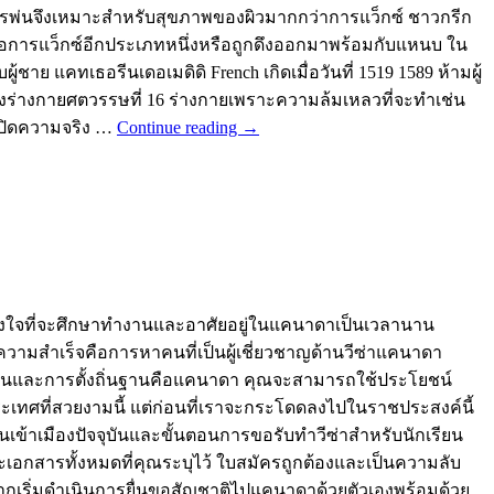
ในการพ่นจึงเหมาะสำหรับสุขภาพของผิวมากกว่าการแว็กซ์ ชาวกรีก
มหรือการแว็กซ์อีกประเภทหนึ่งหรือถูกดึงออกมาพร้อมกับแหนบ ใน
้ชาย แคทเธอรีนเดอเมดิดิ French เกิดเมื่อวันที่ 1519 1589 ห้ามผู้
งร่างกายศตวรรษที่ 16 ร่างกายเพราะความล้มเหลวที่จะทำเช่น
ปกปิดความจริง …
Continue reading
→
ุณตั้งใจที่จะศึกษาทำงานและอาศัยอยู่ในแคนาดาเป็นเวลานาน
สบความสำเร็จคือการหาคนที่เป็นผู้เชี่ยวชาญด้านวีซ่าแคนาดา
ำงานและการตั้งถิ่นฐานคือแคนาดา คุณจะสามารถใช้ประโยชน์
ทศที่สวยงามนี้ แต่ก่อนที่เราจะกระโดดลงไปในราชประสงค์นี้
เข้าเมืองปัจจุบันและขั้นตอนการขอรับทำวีซ่าสำหรับนักเรียน
ะเอกสารทั้งหมดที่คุณระบุไว้ ใบสมัครถูกต้องและเป็นความลับ
มากเริ่มดำเนินการยื่นขอสัญชาติไปแคนาดาด้วยตัวเองพร้อมด้วย