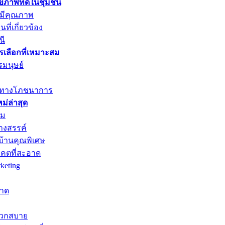
ุขภาพที่ดีในชุมชน
่มีคุณภาพ
ที่เกี่ยวข้อง
นี
ารเลือกที่เหมาะสม
รมนุษย์
ค่าทางโภชนาการ
่ล่าสุด
าม
างสรรค์
บ้านคุณพิเศษ
าคตที่สะอาด
keting
หาด
ะดวกสบาย