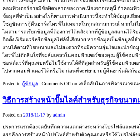
อาจทำให้ข้อมูลไม่สามารถแก้ไขได้ จะเกิดอะไรขึ้นเมื่อซอฟต์แวร์
คอมพิวเตอร์อาจมีข้อผิดพลาดของภาคเนื่องจากเหตุนี้ ถ้าคอมพิ
ข้อมูลที่จำเป็น อย่างไรก็ตามการดำเนินการนี้จะทำให้ข้อมูลเส
โซลูชันการกู้คืนฮาร์ดไดรฟ์ไม่เหมาะในทุกสถานการณ์ หากไม่ได้
ไม่สามารถเรียกข้อมูลที่ต้องการได้หลังจากที่กู้ข้อมูลสแกนได
ติดตั้งเฟิร์มแวร์หรือข้อมูลไฟล์ที่เสียหาย หากข้อมูลเป็นข้อมูลท
งานได้ตามที่โฆษณาและไม่สะดวกที่จะมีความอุ่นใจและนำข้อมูลค
ไดรฟ์ไม่ตัดสินใจที่จะล้มเหลวในคอมพิวเตอร์ของคุณ ผู้ใช้คอมพิว
ซอฟต์แวร์ที่คุณพบหรือไม่ใช้งานได้ดีที่สุดสำหรับผู้ใช้คอมพิวเต
ไปจากคอมพิวเตอร์ได้หรือไม่ ก่อนที่จะพยายามกู้คืนฮาร์ดดิสก์ข
Posted in
กู้ข้อมูล
|
Comments Off
on เคล็ดลับในการพิจารณาขณะที
วิธีการสร้างหน้าปั๊มไลค์สำหรับธุรกิจขนาดเ
Posted on
2018/11/17
by
admin
ประการแรกต้องจดบันทึกความแตกต่างระหว่างโปรไฟล์และเพจในปั
แรกคือการสร้างหน้าโปรไฟล์สำหรับตัวคุณเองหรือใช้โปรไฟล์ของคนอื่