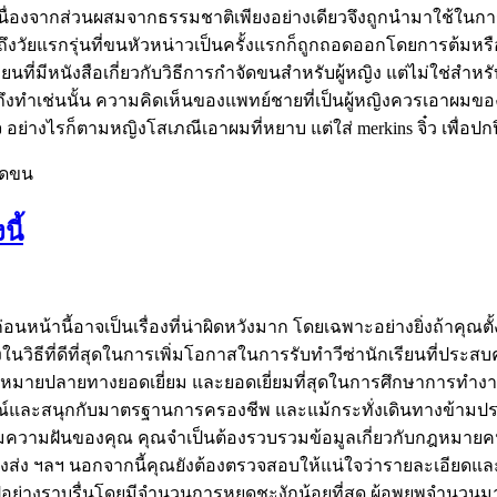
านั้น เนื่องจากส่วนผสมจากธรรมชาติเพียงอย่างเดียวจึงถูกนำมาใช้
ุ่นถึงวัยแรกรุ่นที่ขนหัวหน่าวเป็นครั้งแรกก็ถูกถอดออกโดยการต้
ี่มีหนังสือเกี่ยวกับวิธีการกำจัดขนสำหรับผู้หญิง แต่ไม่ใช่สำหรับผู
งทำเช่นนั้น ความคิดเห็นของแพทย์ชายที่เป็นผู้หญิงควรเอาผมขอ
 อย่างไรก็ตามหญิงโสเภณีเอาผมที่หยาบ แต่ใส่ merkins จิ๋ว เพื่อ
ัดขน
นี้
่อนหน้านี้อาจเป็นเรื่องที่น่าผิดหวังมาก โดยเฉพาะอย่างยิ่งถ้าค
่งในวิธีที่ดีที่สุดในการเพิ่มโอกาสในการรับทำวีซ่านักเรียนที่ประ
้จุดหมายปลายทางยอดเยี่ยม และยอดเยี่ยมที่สุดในการศึกษาการท
์และสนุกกับมาตรฐานการครองชีพ และแม้กระทั่งเดินทางข้ามประเ
ต็มความฝันของคุณ คุณจำเป็นต้องรวบรวมข้อมูลเกี่ยวกับกฎหมายคน
้องส่ง ฯลฯ นอกจากนี้คุณยังต้องตรวจสอบให้แน่ใจว่ารายละเอียดแล
ไปอย่างราบรื่นโดยมีจำนวนการหยุดชะงักน้อยที่สุด ผู้อพยพจำนวน