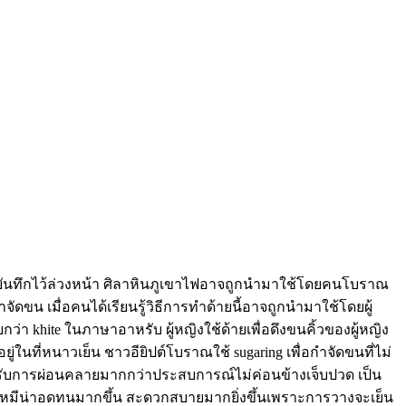
ยนบันทึกไว้ล่วงหน้า ศิลาหินภูเขาไฟอาจถูกนำมาใช้โดยคนโบราณ
ดขน เมื่อคนได้เรียนรู้วิธีการทำด้ายนี้อาจถูกนำมาใช้โดยผู้
กว่า khite ในภาษาอาหรับ ผู้หญิงใช้ด้ายเพื่อดึงขนคิ้วของผู้หญิง
นที่หนาวเย็น ชาวอียิปต์โบราณใช้ sugaring เพื่อกำจัดขนที่ไม่
เขาได้รับการผ่อนคลายมากกว่าประสบการณ์ไม่ค่อนข้างเจ็บปวด เป็น
ละผมหมีน่าอดทนมากขึ้น สะดวกสบายมากยิ่งขึ้นเพราะการวางจะเย็น