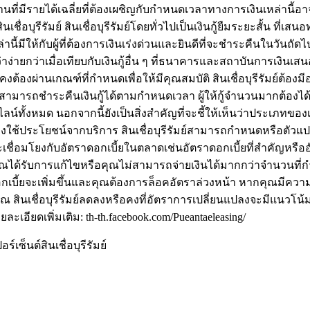
นที่มีรายได้เฉลี่ยที่ต้องเผชิญกับกำหนดเวลาทางการเงินเหล่านี้อาจ
นเชื่อบุรีรัมย์ สินเชื่อบุรีรัมย์โดยทั่วไปเป็นเงินกู้ยืมระยะสั้น
ล่านี้มีให้กับผู้ที่ต้องการเงินเร่งด่วนและยินดีที่จะชำระคืนในวันถั
อว่าง่ายกว่าเมื่อเทียบกับเงินกู้อื่น ๆ ที่ธนาคารและสถาบันการเง
์ยังคงต้องผ่านเกณฑ์ที่กำหนดเพื่อให้มีคุณสมบัติ สินเชื่อบุรีรัมย์
ามารถชำระคืนเงินกู้ได้ตามกำหนดเวลา ผู้ให้กู้จำนวนมากต้องได้รั
งหมด นอกจากนี้ยังเป็นสิ่งสำคัญที่จะชี้ให้เห็นว่าประเภทของเงิ
าจยังคงใช้ประโยชน์จากบริการ สินเชื่อบุรีรัมย์สามารถกำหนดหรือตัวแ
ปรจะเชื่อมโยงกับอัตราดอกเบี้ยในตลาดเช่นอัตราดอกเบี้ยที่สำคัญ
งคุณได้รับการแก้ไขหรือคุณไม่สามารถจ่ายเงินได้มากกว่าจำนวน
ดอกเบี้ยจะเพิ่มขึ้นและคุณต้องการล็อคอัตราล่วงหน้า หากคุณมีค
นเชื่อบุรีรัมย์ลดลงหรือคงที่อัตราการเปลี่ยนแปลงจะมีแนวโน้มที่จ
อียดเพิ่มเติม: th-th.facebook.com/Pueantaeleasing/
์เซ็นต์สินเชื่อบุรีรัมย์