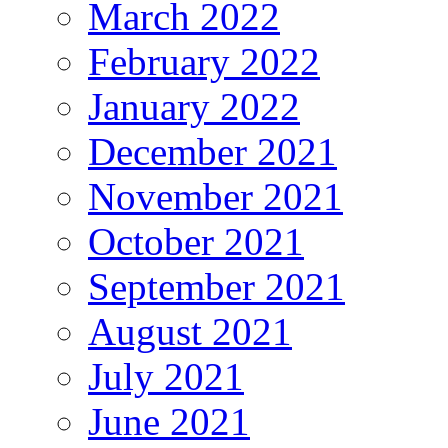
March 2022
February 2022
January 2022
December 2021
November 2021
October 2021
September 2021
August 2021
July 2021
June 2021