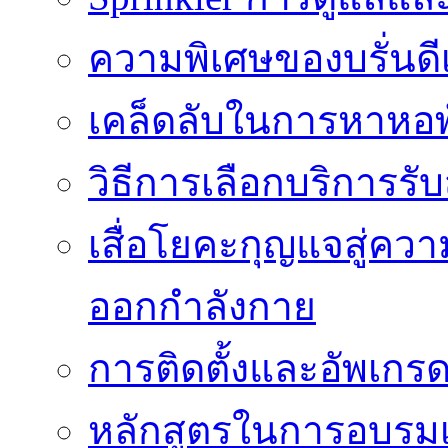
ความพิเศษของบรั่นดี
เคล็ดลับในการหาหอพัก
วิธีการเลือกบริการร
เสื่อโยคะกุญแจสู่ค
ออกกำลังกาย
การติดตั้งและอัพเกรด 
หลักสูตรในการอบรมเก