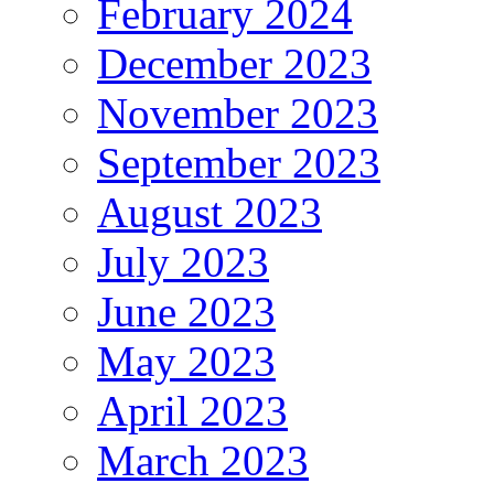
February 2024
December 2023
November 2023
September 2023
August 2023
July 2023
June 2023
May 2023
April 2023
March 2023