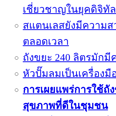
เชี่ยวชาญในยุคดิจิทัล
สแตนเลสยังมีความสว
ตลอดเวลา
ถังขยะ 240 ลิตรมัก
หัวปั๊มลมเป็นเครื่องมื
การเผยแพร่การใช้ถังข
สุขภาพที่ดีในชุมชน