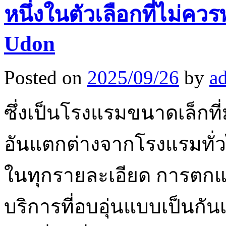
หนึ่งในตัวเลือกที่ไม่คว
Udon
Posted on
2025/09/26
by
a
ซึ่งเป็นโรงแรมขนาดเล็กท
อันแตกต่างจากโรงแรมทั่วไ
ในทุกรายละเอียด การตกแต
บริการที่อบอุ่นแบบเป็นกัน