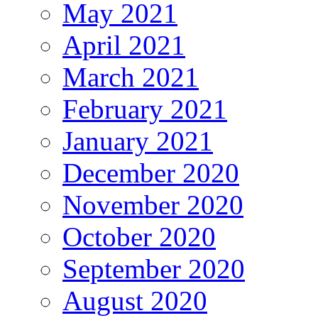
May 2021
April 2021
March 2021
February 2021
January 2021
December 2020
November 2020
October 2020
September 2020
August 2020