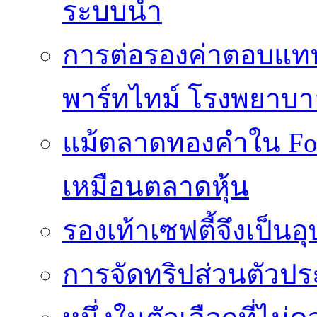
ระบบน้ำ
การต่อรองค่าตอบแท
พาร์ทไทม์ โรงพยาบา
แม้ตลาดทองคำใน Fore
เหมือนตลาดหุ้น
รองเท้าเซฟตี้จึงเป็น
การจัดทริปส่วนตัวประ