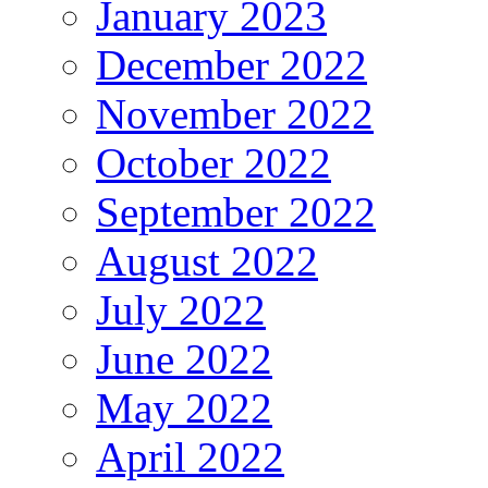
January 2023
December 2022
November 2022
October 2022
September 2022
August 2022
July 2022
June 2022
May 2022
April 2022