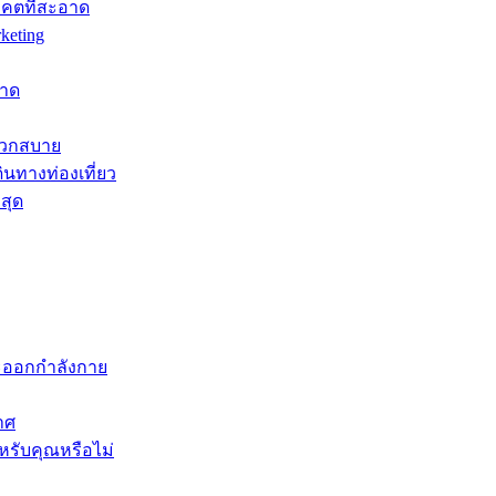
าคตที่สะอาด
keting
หาด
ะดวกสบาย
ินทางท่องเที่ยว
สุด
ะออกกำลังกาย
าศ
หรับคุณหรือไม่