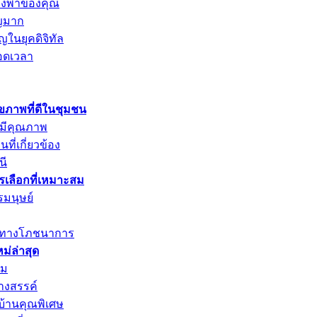
พึ่งพาของคุณ
ัญมาก
ญในยุคดิจิทัล
อดเวลา
ุขภาพที่ดีในชุมชน
่มีคุณภาพ
ที่เกี่ยวข้อง
นี
ารเลือกที่เหมาะสม
รมนุษย์
ค่าทางโภชนาการ
่ล่าสุด
าม
างสรรค์
บ้านคุณพิเศษ