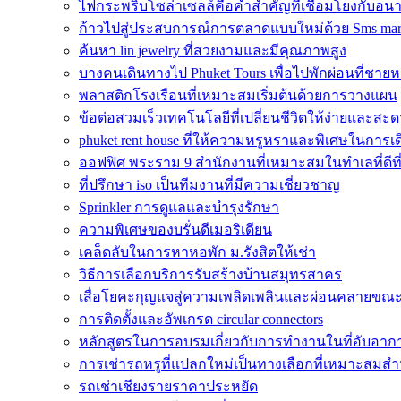
ไฟกระพริบโซล่าเซลล์คือคำสำคัญที่เชื่อมโยงกับอน
ก้าวไปสู่ประสบการณ์การตลาดแบบใหม่ด้วย Sms mar
ค้นหา lin jewelry ที่สวยงามและมีคุณภาพสูง
บางคนเดินทางไป Phuket Tours เพื่อไปพักผ่อนที่ชาย
พลาสติกโรงเรือนที่เหมาะสมเริ่มต้นด้วยการวางแผน
ข้อต่อสวมเร็วเทคโนโลยีที่เปลี่ยนชีวิตให้ง่ายและส
phuket rent house ที่ให้ความหรูหราและพิเศษในการเด
ออฟฟิศ พระราม 9 สำนักงานที่เหมาะสมในทำเลที่ดีที่
ที่ปรึกษา iso เป็นทีมงานที่มีความเชี่ยวชาญ
Sprinkler การดูแลและบำรุงรักษา
ความพิเศษของบรั่นดีเมอริเดียน
เคล็ดลับในการหาหอพัก ม.รังสิตให้เช่า
วิธีการเลือกบริการรับสร้างบ้านสมุทรสาคร
เสื่อโยคะกุญแจสู่ความเพลิดเพลินและผ่อนคลายขณ
การติดตั้งและอัพเกรด circular connectors
หลักสูตรในการอบรมเกี่ยวกับการทำงานในที่อับอาก
การเช่ารถหรูที่แปลกใหม่เป็นทางเลือกที่เหมาะสมสำ
รถเช่าเชียงรายราคาประหยัด