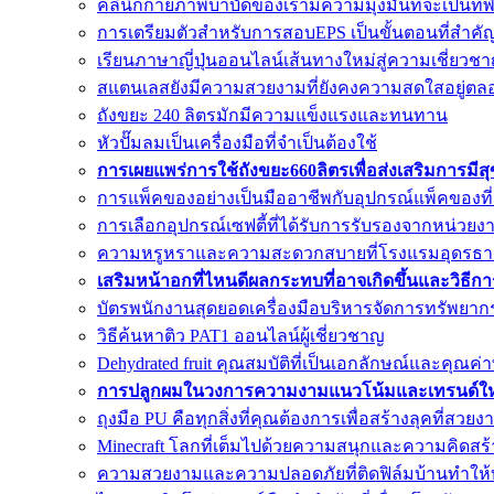
คลินิกกายภาพบำบัดของเรามีความมุ่งมั่นที่จะเป็นที่
การเตรียมตัวสำหรับการสอบEPS เป็นขั้นตอนที่สำค
เรียนภาษาญี่ปุ่นออนไลน์เส้นทางใหม่สู่ความเชี่ยวชา
สแตนเลสยังมีความสวยงามที่ยังคงความสดใสอยู่ตล
ถังขยะ 240 ลิตรมักมีความแข็งแรงและทนทาน
หัวปั๊มลมเป็นเครื่องมือที่จำเป็นต้องใช้
การเผยแพร่การใช้ถังขยะ660ลิตรเพื่อส่งเสริมการมีส
การแพ็คของอย่างเป็นมืออาชีพกับอุปกรณ์แพ็คของที
การเลือกอุปกรณ์เซฟตี้ที่ได้รับการรับรองจากหน่วยงาน
ความหรูหราและความสะดวกสบายที่โรงแรมอุดรธา
เสริมหน้าอกที่ไหนดีผลกระทบที่อาจเกิดขึ้นและวิธีก
บัตรพนักงานสุดยอดเครื่องมือบริหารจัดการทรัพยาก
วิธีค้นหาติว PAT1 ออนไลน์ผู้เชี่ยวชาญ
Dehydrated fruit คุณสมบัติที่เป็นเอกลักษณ์และคุณ
การปลูกผมในวงการความงามแนวโน้มและเทรนด์ใหม
ถุงมือ PU คือทุกสิ่งที่คุณต้องการเพื่อสร้างลุคที่สวยง
Minecraft โลกที่เต็มไปด้วยความสนุกและความคิดสร้
ความสวยงามและความปลอดภัยที่ติดฟิล์มบ้านทำให้