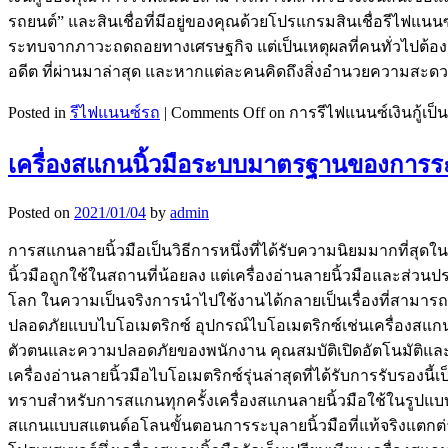
รถยนต์” และสินเชื่อที่มีอยู่ของคุณด้วยโปรแกรมสินเชื่อรีไฟแ
ระทบจากภาวะถดถอยทางเศรษฐกิจ แต่เป็นเหตุผลที่คนทั่วไปต้องกา
อดีต ที่ผ่านมาล่าสุด และหากแต่ละคนคิดถึงสิ่งอำนวยความสะดว
Posted in
รีไฟแนนซ์รถ
|
Comments Off
on การรีไฟแนนซ์เงินกู้เป็น
เครื่องสแกนนิ้วมือระบบมาตรฐานของการระบ
Posted on
2021/01/04
by
admin
การสแกนลายนิ้วมือเป็นวิธีการหนึ่งที่ได้รับความนิยมมากที่
นิ้วมือถูกใช้ในสถานที่น้อยลง แต่เครื่องอ่านลายนิ้วมือและส่
โลก ในความเป็นจริงการนำไปใช้งานได้กลายเป็นเรื่องที่สามารถ
ปลอดภัยแบบไบโอเมตริกซ์ อุปกรณ์ไบโอเมตริกซ์เช่นเครื่องสแก
ตัวตนและความปลอดภัยของพนักงาน คุณสมบัติเปิดอัตโนมัติแล
เครื่องอ่านลายนิ้วมือไบโอเมตริกซ์รุ่นล่าสุดที่ได้รับการรับรองนี
ทราบสำหรับการสแกนทุกครั้งเครื่องสแกนลายนิ้วมือใช้ในรูปแบบ
สแกนแบบสแตนด์อโลนขั้นตอนการระบุลายนิ้วมือที่แท้จริงแตกต