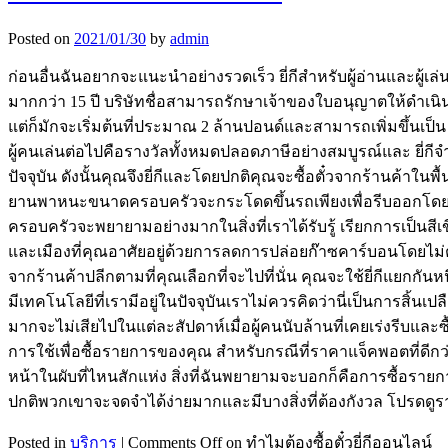
Posted on
2021/01/30
by
admin
ก่อนอื่นฉันอยากจะแนะนำอย่างรวดเร็ว ยี่กีสำหรับผู้อ่านและผู้เล่นที
มากกว่า 15 ปี บริษัทชื่อสามารถรักษาเจ้าของใบอนุญาตให้ดำเนิน
แต่ก็มักจะเริ่มต้นที่ประมาณ 2 ล้านปอนด์และสามารถเพิ่มขึ้นเป็น
ผู้คนเล่นต่อไปคือรางวัลทั้งหมดปลอดภาษีอย่างสมบูรณ์และ ยี
ปัจจุบัน ดังนั้นคุณจึงยี่กีและโดยปกติคุณจะซื้อตั๋วจากร้านค้า
ยานพาหนะขนาดครอบครัวจะกระโดดขึ้นรถเพียงเพื่อรีบออกโดยตั๋วยี่ก
ครอบครัวจะพยายามอย่างมากในสิ่งที่เราได้รับรู้ เรียกการเป็นสีเ
และเมืองที่คุณอาศัยอยู่ด้วยการลดการปล่อยก๊าซคาร์บอนโดยไม่ต้
จากร้านค้าปลีกตามที่คุณเลือกที่จะไปที่นั่น คุณจะใช้ยี่กีแยกกัน
มีเทคโนโลยีที่เรามีอยู่ในปัจจุบันเราไม่ควรคิดว่านี่เป็นการ
มากจะไม่เสียไปในแต่ละสัปดาห์เมื่อผู้คนนับล้านที่เคยเร่งรีบและซื
การใช้เพื่อซื้อรายการของคุณ สำหรับกรณีที่ราคาแจ็คพอตที่ดี
หน้าในผับที่ไหนสักแห่ง สิ่งที่ฉันพยายามจะบอกก็คือการซื้อราย
ปกติพวกเขาจะจดจำได้ง่ายมากและมีบางสิ่งที่ต้องกังวล โปรดดูร
Posted in
บริการ
|
Comments Off
on ทำไมต้องซื้อตั๋วยี่กีออนไลน์