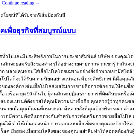
…
Continue reading
→
ยชน์ที่ได้รับจากฟิล์มป้องกันสี
คเพื่อธุรกิจที่สมบูรณ์แบบ
วไปและมีประสิทธิภาพในการประชาสัมพันธ์ บริษัท ของคุณโดยการดึ
นมักจะยอมรับสิ่งของต่างๆได้อย่างง่ายดายหากพวกเขารู้ว่ามันจะมี
 หลายคนชอบใส่เสื้อโปโลโดยเฉพาะอย่างยิ่งถ้าพวกเขามีสไตล์ ทน
อโปโลก็จะได้รับความนิยมอย่างแน่นอน มีประสิทธิภาพ นี่คือคุณล
งองค์กรเช่นเสื้อโปโลส่งเสริมการขายคือการชักชวนให้คนซื้อหรื
ื้อวงร็อค ยุค 90 เกินไป ผู้คนมักจะปฏิเสธรายการที่ติดสินบนหรือ
ปโลของแบรนด์ดังช่วยให้คุณมีความน่าเชื่อถือ คุณควรรู้ว่าทุกคนช
ยเมื่อคุณมีแผนที่เหมาะสม มีหลายสิ่งที่คุณต้องพิจารณา คำแนะนำใ
ามารถมีความคิดที่แตกต่างกันสำหรับการส่งเสริมการขายเสื้อโปโล
ได้ ทำให้เป็นกองหน้า การออกแบบเสื้อเชิ้ตของคุณเองต้องใช้ควา
อวงร็อค มือสองเมื่อสวมใส่สิ่งของของคุณ อย่าลืมทำให้สอดคล้องกั