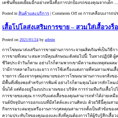
เคชั่นที่ยอดเยี่ยมอีกอย่างหนึ่งคือการปกป้องรถของคุณจากเด็ก 
Posted in
สินค้าและบริการ
|
Comments Off
on การเคลือบเงารถประโ
เสื้อโปโลส่งเสริมการขาย – สวมใส่เสื้อวงร็อ
Posted on
2021/01/24
by
admin
การโฆษณาส่งเสริมการขายผ่านการกระจายผลิตภัณฑ์เป็นวิธีการทั่
การขายที่เหมาะสมควรมีคุณลักษณะดังต่อไปนี้: ในทางปฏิบัติ ผู้ค
ชีวิตประจำวันก็ตาม อย่างไรก็ตามพวกเขามีความสมเหตุสมผลมาก
ว่ามีการตลาดในระยะยาว การใช้เครื่องแต่งกายที่ทนทานเช่นเสื้
รายการ เนื่องจากจุดมุ่งหมายของการโฆษณาผ่านการแจกสิ่งของขอ
มีพื้นที่เพียงพอสำหรับการพิมพ์ อย่างไรก็ตามคุณไม่ควรหักโหมเส
นั้นได้ แต่ต้องอยู่ในงบประมาณของ บริษัท การร่วมทีมกับเสื้อโ
การขายของคุณ การปรับแต่งเสื้อของคุณสามารถทำได้ง่ายเหมือนพา
รนด์ปัจจุบันการออกแบบที่มีสไตล์และงานศิลปะ ด้วยวิธีนี้คุณส
กิจกรรมระดมทุนหรืองานการกุศลคุณสามารถตั้งเป็นหัวข้อของคุณ
ความประทับใจของคุณเองและสิ่งที่คุณต้องการให้ผู้รับรู้สึกเสื้