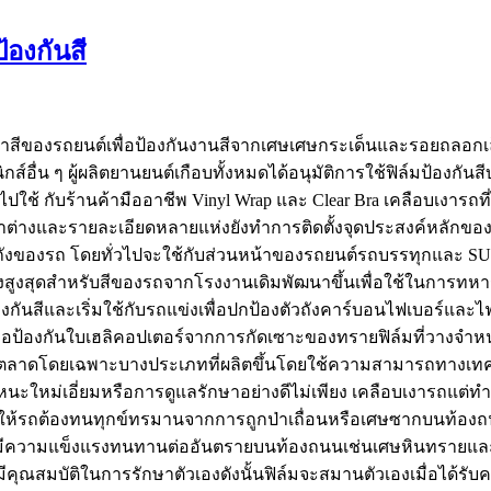
้องกันสี
ิวที่ทาสีของรถยนต์เพื่อป้องกันงานสีจากเศษเศษกระเด็นและรอยถลอกเ
อื่น ๆ ผู้ผลิตยานยนต์เกือบทั้งหมดได้อนุมัติการใช้ฟิล์มป้องกันสีบ
ใช้ กับร้านค้ามืออาชีพ Vinyl Wrap และ Clear Bra เคลือบเงารถที
น้าต่างและรายละเอียดหลายแห่งยังทำการติดตั้งจุดประสงค์หลักของ
ัวถังของรถ โดยทั่วไปจะใช้กับส่วนหน้าของรถยนต์รถบรรทุกและ SU
ป้องสูงสุดสำหรับสีของรถจากโรงงานเดิมพัฒนาขึ้นเพื่อใช้ในการทห
งกันสีและเริ่มใช้กับรถแข่งเพื่อปกป้องตัวถังคาร์บอนไฟเบอร์แ
่อป้องกันใบเฮลิคอปเตอร์จากการกัดเซาะของทรายฟิล์มที่วางจำหน
ในตลาดโดยเฉพาะบางประเภทที่ผลิตขึ้นโดยใช้ความสามารถทางเทคน
นะใหม่เอี่ยมหรือการดูแลรักษาอย่างดีไม่เพียง เคลือบเงารถแต่
ไม่ให้รถต้องทนทุกข์ทรมานจากการถูกป่าเถื่อนหรือเศษซากบนท้องถนน
ามีความแข็งแรงทนทานต่ออันตรายบนท้องถนนเช่นเศษหินทรายและปูนซ
ากมีคุณสมบัติในการรักษาตัวเองดังนั้นฟิล์มจะสมานตัวเองเมื่อไ