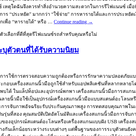
นนซ์ เหตุใดฉันจึงควรทำสิ่งอำนวยความสะดวกในการรีไฟแนนซ์ เมื่อ
ร “ประหยัด” มากกว่า “ใช้จ่าย” การหารายได้และการประหยัดเงินไ
กเพื่อ “หารายได้” หรือ …
Continue reading
→
ตัวเลือกที่ดีที่สุดรีไฟแนนซ์รถสำหรับคุณหรือไม่
ุตัวตนที่ได้รับความนิยม
สุดในการใช้การตรวจสอบความถูกต้องหรือการรักษาความปลอดภัยแบ
วนประกอบเครื่องสแกนนิ้วมือถูกใช้สำหรับแอปพลิเคชันที่หลากหลา
พบได้ ในแล็ปท็อปและอุปกรณ์พกพา เครื่องสแกนนิ้วมือการสแกนลาย
นลายนิ้วมือใช้เป็นอุปกรณ์เครื่องสแกนนิ้วมือแบบสแตนด์อะโลน
ะการจับภาพอัจฉริยะรับประกันคุณภาพสูง การทดสอบคุณภาพในเคร
้เป็นรุ่นที่สอง คุณสมบัติเปิดอัตโนมัติและเครื่องสแกนนิ้วมือการจั
ของอุปกรณ์สแตนด์อะโลนหรือเครื่องสแกนแบบฝัง USB เครื่องสแกนน
่างกันเล็กน้อยระหว่างระบบต่างๆ แต่พื้นฐานของการระบุตัวตน