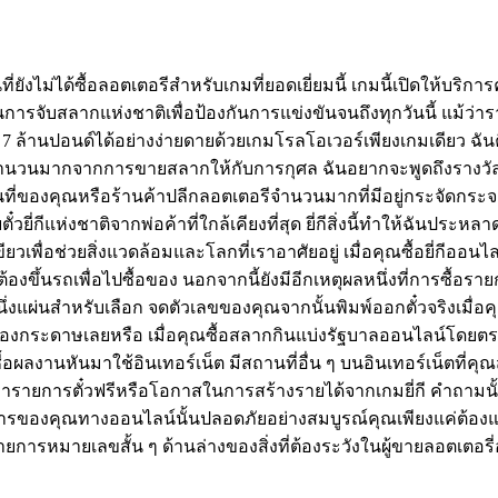
่ยังไม่ได้ซื้อลอตเตอรีสำหรับเกมที่ยอดเยี่ยมนี้ เกมนี้เปิดให้บริการ
การจับสลากแห่งชาติเพื่อป้องกันการแข่งขันจนถึงทุกวันนี้ แม้ว่าร
 7 ล้านปอนด์ได้อย่างง่ายดายด้วยเกมโรลโอเวอร์เพียงเกมเดียว ฉันคิ
่กีจำนวนมากจากการขายสลากให้กับการกุศล ฉันอยากจะพูดถึงรางวั
ในพื้นที่ของคุณหรือร้านค้าปลีกลอตเตอรีจำนวนมากที่มีอยู่กระจัดก
ีแห่งชาติจากพ่อค้าที่ใกล้เคียงที่สุด ยี่กีสิ่งนี้ทำให้ฉันประหลา
ขียวเพื่อช่วยสิ่งแวดล้อมและโลกที่เราอาศัยอยู่ เมื่อคุณซื้อยี่กี
องขึ้นรถเพื่อไปซื้อของ นอกจากนี้ยังมีอีกเหตุผลหนึ่งที่การซื้
หนึ่งแผ่นสำหรับเลือก จดตัวเลขของคุณจากนั้นพิมพ์ออกตั๋วจริงเมื่อ
สิ้นเปลืองกระดาษเลยหรือ เมื่อคุณซื้อสลากกินแบ่งรัฐบาลออนไลน
้อผลงานหันมาใช้อินเทอร์เน็ต มีสถานที่อื่น ๆ บนอินเทอร์เน็ตที่คุณส
กว่ารายการตั๋วฟรีหรือโอกาสในการสร้างรายได้จากเกมยี่กี คำถามน
การของคุณทางออนไลน์นั้นปลอดภัยอย่างสมบูรณ์คุณเพียงแค่ต้องแน่
ายการหมายเลขสั้น ๆ ด้านล่างของสิ่งที่ต้องระวังในผู้ขายลอตเตอ