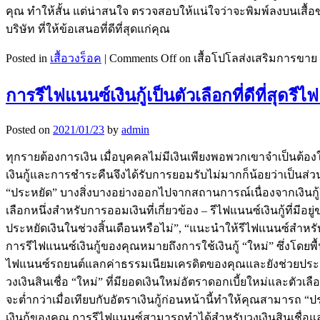
คุณ ทำให้สั้น แต่น่าสนใจ ตรวจสอบให้แน่ใจว่าจะพิมพ์ลงบนเสื้อข
บริษัท ที่ให้ข้อเสนอที่ดีที่สุดแก่คุณ
Posted in
เสื้อวงร็อค
|
Comments Off
on เสื้อโปโลส่งเสริมการขาย –
การรีไฟแนนซ์เงินกู้เป็นตัวเลือกที่ดีที่สุด
Posted on
2021/01/23
by
admin
ทุกรายต้องการเงิน เมื่อบุคคลไม่มีเงินเพียงพอพวกเขาจำเป็นต้อ
เงินกู้และการชำระคืนจึงได้รับการยอมรับไม่มากก็น้อยว่าเป็นส่ว
“ประหยัด” บางสิ่งบางอย่างออกไปจากสถานการณ์เนื่องจากเงินกู้ย
เลือกหนึ่งสำหรับการออมเงินที่เกี่ยวข้อง – รีไฟแนนซ์เงินกู้ที
ประหยัดเงินในช่วงสิ้นเดือนหรือไม่”, “แนะนำให้รีไฟแนนซ์สำห
การรีไฟแนนซ์เงินกู้ของคุณหมายถึงการใช้เงินกู้ “ใหม่” ซึ่งโดยพ
ไฟแนนซ์รถยนต์แลกค่าธรรมเนียมเครดิตของคุณและยังช่วยประหยัดบา
วงเงินสินเชื่อ “ใหม่” ที่มียอดเงินใหม่อัตราดอกเบี้ยใหม่และตั
จะต่ำกว่าเมื่อเทียบกับอัตราเงินกู้ก่อนหน้านี้ทำให้คุณสามาร
เงินกู้ของคุณ การรีไฟแนนซ์สามารถทำได้สำหรับวงเงินสินเชื่อแ