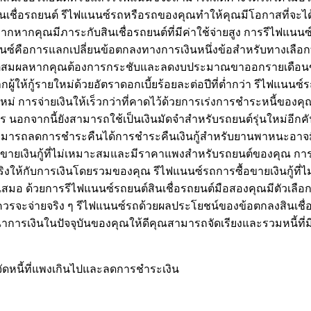
ินเชื่อรถยนต์ รีไฟแนนซ์รถหรือรถของคุณทำให้คุณมีโอกาสที่จะได
กหากคุณมีภาระกับสินเชื่อรถยนต์ที่มีค่าใช้จ่ายสูง การรีไฟแน
ซ์คือการแลกเปลี่ยนข้อตกลงทางการเงินหนึ่งข้อสำหรับทางเลือกที่
มเหตุสมผลหากคุณต้องการกระชับและลดงบประมาณขาออกรายเดือนขอ
ให้กู้รายใหม่ด้วยอัตราดอกเบี้ยร้อยละต่อปีที่ต่ำกว่า รีไฟแนนซ์รถค
ม่ การจ่ายเงินให้เร็วกว่าที่คาดไว้ด้วยการเร่งการชำระหนี้ของ
ร นอกจากนี้ยังสามารถใช้เป็นเงินมัดจำสำหรับรถยนต์รุ่นใหม่อีกค
จะสามารถลดการชำระคืนได้การชำระคืนเงินกู้สำหรับยานพาหนะอ
อขายเงินกู้ที่ไม่เหมาะสมและมีราคาแพงสำหรับรถยนต์ของคุณ การแล
ิงให้กับการเงินโดยรวมของคุณ รีไฟแนนซ์รถการซื้อขายเงินกู้
อ ด้วยการรีไฟแนนซ์รถยนต์สินเชื่อรถยนต์มือสองคุณมีตัวเลือกสำ
ณควรจะจ่ายจริง ๆ รีไฟแนนซ์รถด้วยผลประโยชน์ของข้อตกลงสินเชื่อ
ารเงินในปัจจุบันของคุณให้ดีคุณสามารถจัดเรียงและรวมหนี้ที่ม
จัดหนี้ที่แพงเกินไปและลดการชำระเงิน