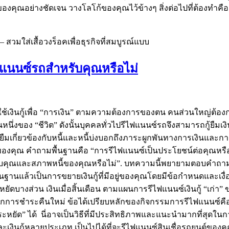
องคุณอย่างชัดเจน วางโลโก้ของคุณไว้ข้างๆ สิ่งต่อไปที่ต้องทำคือเ
 สวมใส่เสื้อวงร็อคเพื่อธุรกิจที่สมบูรณ์แบบ
รีไฟแนนซ์รถสำหรับคุณหรือไม่
งใช้เงินกู้เพื่อ “การเงิน” ตามความต้องการของตน คนส่วนใหญ่ต้อง
นหนึ่งของ “ชีวิต” ดังนั้นบุคคลทั่วไปรีไฟแนนซ์รถจึงสามารถกู้ยืม
ืมเกี่ยวข้องกับหนี้และหนี้บ่งบอกถึงภาระผูกพันทางการเงินและการ
่มีอยู่ของคุณ คำถามพื้นฐานคือ “การรีไฟแนนซ์เป็นประโยชน์ต่อคุณ
รับคุณและสภาพหนี้ของคุณหรือไม่”. บทความนี้พยายามตอบคำถามเห
ื้นฐานแล้วเป็นการขยายเงินกู้ที่มีอยู่ของคุณโดยมีข้อกำหนดและเงื
งส่วน เงินเมื่อสิ้นเดือน ตามแผนการรีไฟแนนซ์เงินกู้ “เก่า” ของ
วเลือกการชำระคืนใหม่ ข้อได้เปรียบหลักของกิจกรรมการรีไฟแนนซ์คือ
ถ “ประหยัด” ได้ นี่อาจเป็นวิธีที่มีประสิทธิภาพและแนะนำมากที่
ละเงินกู้หลายประเภท เป็นไปได้ที่จะรีไฟแนนซ์สินเชื่อรถยนต์ขอ