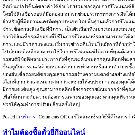
คิดเป็นเปอร์เซ็นต์ของค่าใช้จ่ายโดยรวมของคุณ การรีไฟแนนซ์ส
โดยใช้สินเชื่อรถยนต์มือสองสามารถช่วยบรรเทาทางการเงินได้มา
สำหรับผู้ที่มีสถานะเครดิตทุกประเภท โดยพื้นฐานแล้วการรีไฟแนน
ชำระข้อตกลงสินเชื่อที่มีภาระ เป็นตัวเลือกที่เหมาะสมและส
กว่าได้สินเชื่อรถมือสองที่ใช้ในการรีไฟแนนซ์รถสามารถหาได้จากผู้
ภาระและมีราคาแพงและเริ่มการชำระคืนใหม่ในอัตราที่ต่ำกว่าให
ไป เงินสดที่เหลือสามารถใช้ในการรีไฟแนนซ์ได้ตามที่คุณต้องกา
รถยนต์มีข้อดีหลายประการดังที่คุณจะค้นพบหากคุณเลือกที่
ขึ้นอยู่กับการขนส่งด้วยเหตุผลด้านการทำงานหรือส่วนตัว การซื้
ของสินเชื่อรถยนต์ของคุณสามารถสร้างความแตกต่างอย่างแท้จร
เลือกที่ถูกกว่าและเหมาะสมกว่าจะช่วยให้งบประมาณของคุณได้เสม
มีการแข่งขันสูง คุณสามารถหลีกเลี่ยงการจ่ายเงินมากกว่าที่คุ
เพื่อให้เหมาะกับความต้องการเฉพาะของคุณเอง หากคุณพิจารณาก
ช่วยให้คุณทำการปรับเปลี่ยนครั้งใหญ่
Posted in
บริการ
|
Comments Off
on รีไฟแนนซ์รถวิธีที่ดีในการกำ
ทำไมต้องซื้อตั๋วยี่กีออนไลน์