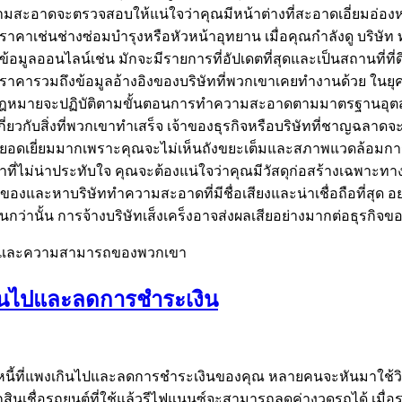
มสะอาดจะตรวจสอบให้แน่ใจว่าคุณมีหน้าต่างที่สะอาดเอี่ยมอ่อ
คาเช่นช่างซ่อมบำรุงหรือหัวหน้าอุทยาน เมื่อคุณกำลังดู บริษั
้อมูลออนไลน์เช่น มักจะมีรายการที่อัปเดตที่สุดและเป็นสถานที
บราคารวมถึงข้อมูลอ้างอิงของบริษัทที่พวกเขาเคยทำงานด้วย ในยุ
มกฎหมายจะปฏิบัติตามขั้นตอนการทำความสะอาดตามมาตรฐานอุตสา
่ยวกับสิ่งที่พวกเขาทำเสร็จ เจ้าของธุรกิจหรือบริษัทที่ชาญฉลาด
ยอดเยี่ยมมากเพราะคุณจะไม่เห็นถังขยะเต็มและสภาพแวดล้อมกา
ไม่น่าประทับใจ คุณจะต้องแน่ใจว่าคุณมีวัสดุก่อสร้างเฉพาะทางท
ละหาบริษัททำความสะอาดที่มีชื่อเสียงและน่าเชื่อถือที่สุด อย
กว่านั้น การจ้างบริษัทเส็งเคร็งอาจส่งผลเสียอย่างมากต่อธุรกิจ
ดและความสามารถของพวกเขา
งเกินไปและลดการชำระเงิน
ดหนี้ที่แพงเกินไปและลดการชำระเงินของคุณ หลายคนจะหันมาใช้วิธีก
ือกสินเชื่อรถยนต์ที่ใช้แล้วรีไฟแนนซ์จะสามารถลดค่างวดรถได้ 