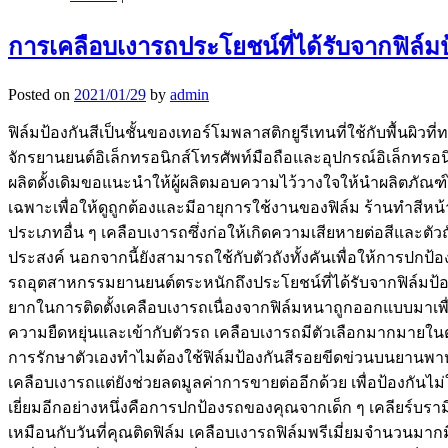
การเคลือบเงารถประโยชน์ที่ได้รับจากฟิล์มป
Posted on
2021/01/29
by
admin
ฟิล์มป้องกันสีเป็นชั้นของเทอร์โมพลาสติกยูรีเทนที่ใช้กับพื้นผ
จักรยานยนต์อิเล็กทรอนิกส์โทรศัพท์มือถือและอุปกรณ์อิเล็กทรอนิกส์
ผลิตดั้งเดิมขอแนะนำให้ผู้ผลิตมอบความไว้วางใจให้นำผลิตภัณฑ์ไป
เฉพาะเพื่อให้ดูถูกต้องและมีอายุการใช้งานของฟิล์ม ร้านทำสีห
ประเภทอื่น ๆ เคลือบเงารถซึ่งก่อให้เกิดความเสียหายต่อสีและต
ประสงค์ นอกจากนี้ยังสามารถใช้กับตัวถังทั้งคันเพื่อให้การปก
รถอุตสาหกรรมยานยนต์ตระหนักถึงประโยชน์ที่ได้รับจากฟิล์มป้อ
ยากในการติดตั้งเคลือบเงารถเนื่องจากฟิล์มหนาถูกออกแบบมาเพื
ความยืดหยุ่นและเข้ากับตัวรถ เคลือบเงารถมีตัวเลือกมากมาย
การรักษาตัวเองทำไมต้องใช้ฟิล์มป้องกันสีรอยขีดข่วนบนยานพาห
เคลือบเงารถแต่ยังช่วยลดมูลค่าการขายต่ออีกด้วย เพื่อป้องกัน
เยี่ยมอีกอย่างหนึ่งคือการปกป้องรถของคุณจากเด็ก ๆ เคลียร์บร
เหมือนกับวันที่คุณติดฟิล์ม เคลือบเงารถฟิล์มพรีเมี่ยมจำนวนม