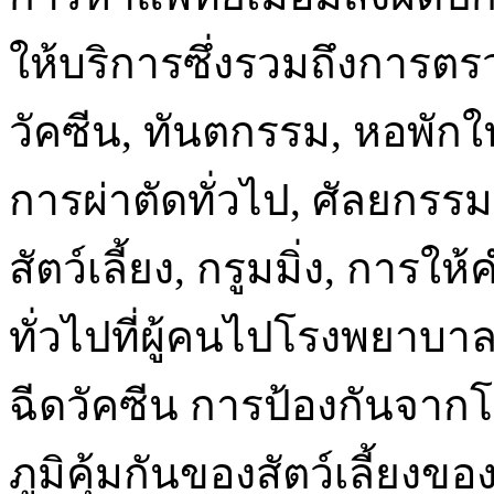
ให้บริการซึ่งรวมถึงการต
วัคซีน, ทันตกรรม, หอพัก
การผ่าตัดทั่วไป, ศัลยกรร
สัตว์เลี้ยง, กรูมมิ่ง, กา
ทั่วไปที่ผู้คนไปโรงพยาบาลสั
ฉีดวัคซีน การป้องกันจากโร
ภูมิคุ้มกันของสัตว์เลี้