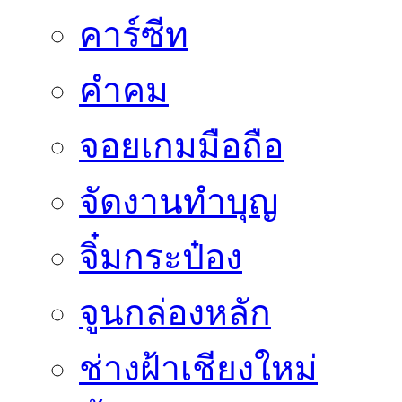
คาร์ซีท
คำคม
จอยเกมมือถือ
จัดงานทำบุญ
จิ๋มกระป๋อง
จูนกล่องหลัก
ช่างฝ้าเชียงใหม่