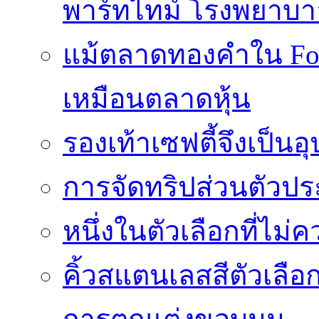
พาร์ทไทม์ โรงพยาบา
แม้ตลาดทองคำใน Fore
เหมือนตลาดหุ้น
รองเท้าเซฟตี้จึงเป็น
การจัดทริปส่วนตัวประ
หนึ่งในตัวเลือกที่ไม่
คิ้วสแตนเลสสีตัวเลือก