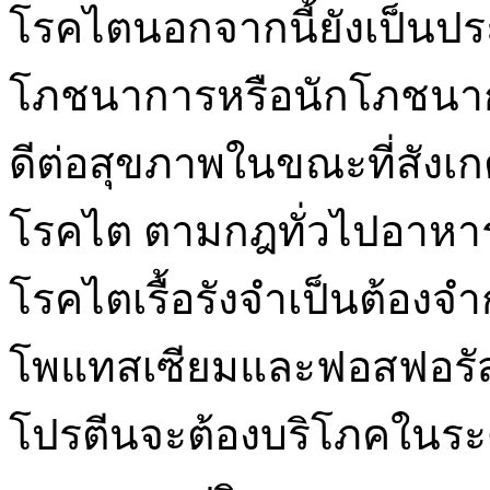
โรคไตนอกจากนี้ยังเป็นประโ
โภชนาการหรือนักโภชนากา
ดีต่อสุขภาพในขณะที่สัง
โรคไต ตามกฎทั่วไปอาหารโ
โรคไตเรื้อรังจำเป็นต้องจ
โพแทสเซียมและฟอสฟอรั
โปรตีนจะต้องบริโภคในระด