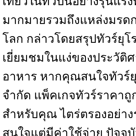
เที่ยวในทวีปนี้อย่างรุนแรงท
มากมายรวมถึงแหล่งมรดกโ
โลก กล่าวโดยสรุปทัวร์ยุโรป
เยี่ยมชมในแง่ของประวัต
อาหาร หากคุณสนใจทัวร์ยุ
จำกัด แพ็คเกจทัวร์ราคาถู
สำหรับคุณ ไตร่ตรองอย่างร
สนใจแต่มีค่าใช้จ่าย ปัจจุ