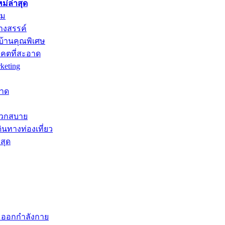
่ล่าสุด
าม
างสรรค์
บ้านคุณพิเศษ
าคตที่สะอาด
keting
หาด
ะดวกสบาย
ินทางท่องเที่ยว
สุด
ะออกกำลังกาย