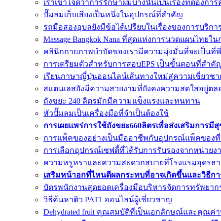
เราเข้าใจดีว่าการรักษาผมบางนั้นเป็นเรื่องที่ต้อง
ปั๊มลมเก็บเสียงเป็นหนึ่งในอุปกรณ์ที่สำคัญ
รถมือสองอุบลยังมีข้อได้เปรียบในเรื่องของการบริกา
Massage Bangkok Nana ที่สุดแห่งการนวดแผนไทยใน
คลินิกกายภาพบำบัดของเรามีความมุ่งมั่นที่จะเป็นที่
การเตรียมตัวสำหรับการสอบEPS เป็นขั้นตอนที่สำค
เรียนภาษาญี่ปุ่นออนไลน์เส้นทางใหม่สู่ความเชี่ยวชา
สแตนเลสยังมีความสวยงามที่ยังคงความสดใสอยู่ตล
ถังขยะ 240 ลิตรมักมีความแข็งแรงและทนทาน
หัวปั๊มลมเป็นเครื่องมือที่จำเป็นต้องใช้
การเผยแพร่การใช้ถังขยะ660ลิตรเพื่อส่งเสริมการมีส
การแพ็คของอย่างเป็นมืออาชีพกับอุปกรณ์แพ็คของที
การเลือกอุปกรณ์เซฟตี้ที่ได้รับการรับรองจากหน่วยงาน
ความหรูหราและความสะดวกสบายที่โรงแรมอุดรธา
เสริมหน้าอกที่ไหนดีผลกระทบที่อาจเกิดขึ้นและวิธีก
บัตรพนักงานสุดยอดเครื่องมือบริหารจัดการทรัพยาก
วิธีค้นหาติว PAT1 ออนไลน์ผู้เชี่ยวชาญ
Dehydrated fruit คุณสมบัติที่เป็นเอกลักษณ์และคุณ