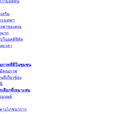
การความอดทน
รเสริม
กรุงเทพฯ
พึ่งพาของคุณ
ัญมาก
ญในยุคดิจิทัล
อดเวลา
ุขภาพที่ดีในชุมชน
่มีคุณภาพ
ที่เกี่ยวข้อง
นี
ารเลือกที่เหมาะสม
รมนุษย์
ค่าทางโภชนาการ