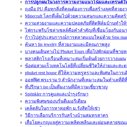
การปลูกผมในวงการความงามแนวโน้มและเทรนด์ใหม
ถุงมือ PU คือทุกสิ่งที่คุณต้องการเพื่อสร้างลุคที่สวยง
Minecraft โลกที่เต็มไปด้วยความสนุกและความคิดสร้
ความสวยงามและความปลอดภัยที่ติดฟิล์มบ้านทำให้
ไฟกระพริบโซล่าเซลล์คือคำสำคัญที่เชื่อมโยงกับอน
ก้าวไปสู่ประสบการณ์การตลาดแบบใหม่ด้วย Sms mar
ค้นหา lin jewelry ที่สวยงามและมีคุณภาพสูง
บางคนเดินทางไป Phuket Tours เพื่อไปพักผ่อนที่ชาย
พลาสติกโรงเรือนที่เหมาะสมเริ่มต้นด้วยการวางแผน
ข้อต่อสวมเร็วเทคโนโลยีที่เปลี่ยนชีวิตให้ง่ายและส
phuket rent house ที่ให้ความหรูหราและพิเศษในการเด
ออฟฟิศ พระราม 9 สำนักงานที่เหมาะสมในทำเลที่ดีที่
ที่ปรึกษา iso เป็นทีมงานที่มีความเชี่ยวชาญ
Sprinkler การดูแลและบำรุงรักษา
ความพิเศษของบรั่นดีเมอริเดียน
เคล็ดลับในการหาหอพัก ม.รังสิตให้เช่า
วิธีการเลือกบริการรับสร้างบ้านสมุทรสาคร
เสื่อโยคะกุญแจสู่ความเพลิดเพลินและผ่อนคลายขณ