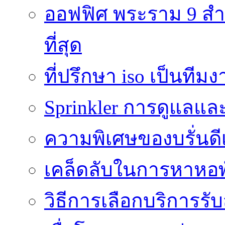
ออฟฟิศ พระราม 9 สำน
ที่สุด
ที่ปรึกษา iso เป็นทีม
Sprinkler การดูแลแล
ความพิเศษของบรั่นดี
เคล็ดลับในการหาหอพัก
วิธีการเลือกบริการร