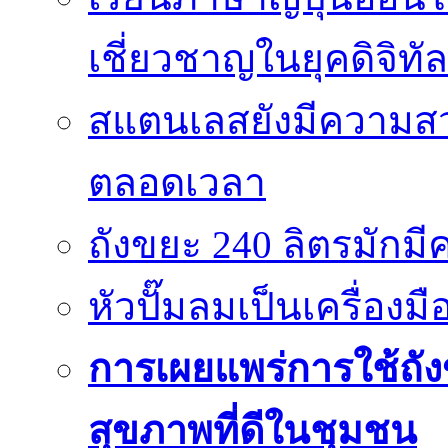
เชี่ยวชาญในยุคดิจิทัล
สแตนเลสยังมีความสว
ตลอดเวลา
ถังขยะ 240 ลิตรมัก
หัวปั๊มลมเป็นเครื่องมื
การเผยแพร่การใช้ถังข
สุขภาพที่ดีในชุมชน