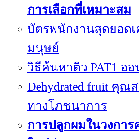
การเลือกที่เหมาะสม
บัตรพนักงานสุดยอดเค
มนุษย์
วิธีค้นหาติว PAT1 ออน
Dehydrated fruit คุณส
ทางโภชนาการ
การปลูกผมในวงการ