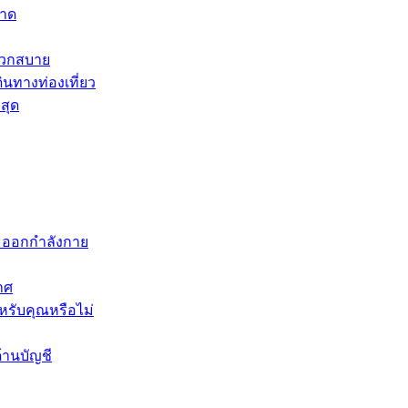
หาด
ะดวกสบาย
ินทางท่องเที่ยว
สุด
ะออกกำลังกาย
าศ
หรับคุณหรือไม่
้านบัญชี