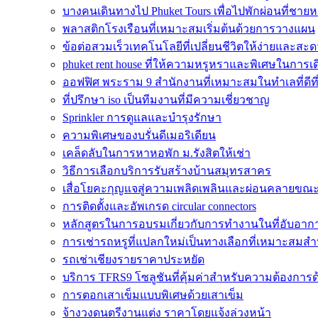
บางคนเดินทางไป Phuket Tours เพื่อไปพักผ่อนที่ชาย
พลาสติกโรงเรือนที่เหมาะสมเริ่มต้นด้วยการวางแผน
ข้อต่อสวมเร็วเทคโนโลยีที่เปลี่ยนชีวิตให้ง่ายและส
phuket rent house ที่ให้ความหรูหราและพิเศษในการเด
ออฟฟิศ พระราม 9 สำนักงานที่เหมาะสมในทำเลที่ดีที่
ที่ปรึกษา iso เป็นทีมงานที่มีความเชี่ยวชาญ
Sprinkler การดูแลและบำรุงรักษา
ความพิเศษของบรั่นดีเมอริเดียน
เคล็ดลับในการหาหอพัก ม.รังสิตให้เช่า
วิธีการเลือกบริการรับสร้างบ้านสมุทรสาคร
เสื่อโยคะกุญแจสู่ความเพลิดเพลินและผ่อนคลายขณ
การติดตั้งและอัพเกรด circular connectors
หลักสูตรในการอบรมเกี่ยวกับการทำงานในที่อับอาก
การเช่ารถหรูที่แปลกใหม่เป็นทางเลือกที่เหมาะสมสำ
รถเช่าเชียงรายราคาประหยัด
บริการ TFRS9 โซลูชันที่คุ้มค่าสำหรับความต้องการด
การตอกเสาเข็มแบบพิเศษด้วยเสาเข็ม
จ้างวงดนตรีงานแต่ง ราคาโดยแจ้งล่วงหน้า