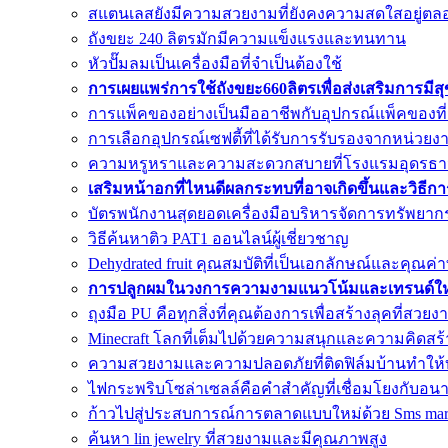
สแตนเลสยังมีความสวยงามที่ยังคงความสดใสอยู่ตล
ถังขยะ 240 ลิตรมักมีความแข็งแรงและทนทาน
หัวปั๊มลมเป็นเครื่องมือที่จำเป็นต้องใช้
การเผยแพร่การใช้ถังขยะ660ลิตรเพื่อส่งเสริมการมีส
การแพ็คของอย่างเป็นมืออาชีพกับอุปกรณ์แพ็คของที
การเลือกอุปกรณ์เซฟตี้ที่ได้รับการรับรองจากหน่วยงาน
ความหรูหราและความสะดวกสบายที่โรงแรมอุดรธา
เสริมหน้าอกที่ไหนดีผลกระทบที่อาจเกิดขึ้นและวิธีก
บัตรพนักงานสุดยอดเครื่องมือบริหารจัดการทรัพยาก
วิธีค้นหาติว PAT1 ออนไลน์ผู้เชี่ยวชาญ
Dehydrated fruit คุณสมบัติที่เป็นเอกลักษณ์และคุณ
การปลูกผมในวงการความงามแนวโน้มและเทรนด์ใหม
ถุงมือ PU คือทุกสิ่งที่คุณต้องการเพื่อสร้างลุคที่สวยง
Minecraft โลกที่เต็มไปด้วยความสนุกและความคิดสร้
ความสวยงามและความปลอดภัยที่ติดฟิล์มบ้านทำให้
ไฟกระพริบโซล่าเซลล์คือคำสำคัญที่เชื่อมโยงกับอน
ก้าวไปสู่ประสบการณ์การตลาดแบบใหม่ด้วย Sms mar
ค้นหา lin jewelry ที่สวยงามและมีคุณภาพสูง