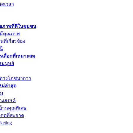
อดเวลา
ุขภาพที่ดีในชุมชน
่มีคุณภาพ
ที่เกี่ยวข้อง
นี
ารเลือกที่เหมาะสม
รมนุษย์
ค่าทางโภชนาการ
่ล่าสุด
าม
างสรรค์
บ้านคุณพิเศษ
าคตที่สะอาด
keting