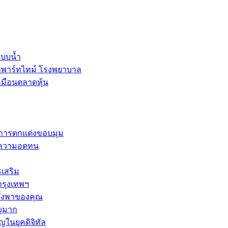
ะบบน้ำ
ลพาร์ทไทม์ โรงพยาบาล
หมือนตลาดหุ้น
และการตกแต่งขอบมุม
การความอดทน
รเสริม
กรุงเทพฯ
พึ่งพาของคุณ
ัญมาก
ญในยุคดิจิทัล