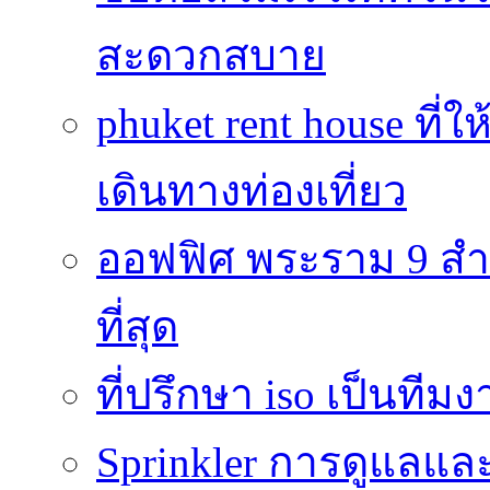
สะดวกสบาย
phuket rent house ท
เดินทางท่องเที่ยว
ออฟฟิศ พระราม 9 สำน
ที่สุด
ที่ปรึกษา iso เป็นทีม
Sprinkler การดูแลแล