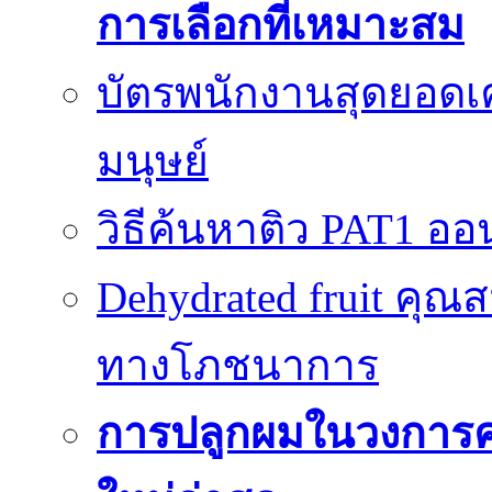
การเลือกที่เหมาะสม
บัตรพนักงานสุดยอดเค
มนุษย์
วิธีค้นหาติว PAT1 ออน
Dehydrated fruit คุณส
ทางโภชนาการ
การปลูกผมในวงการ