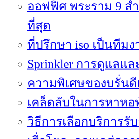
ออฟฟิศ พระราม 9 สำน
ที่สุด
ที่ปรึกษา iso เป็นทีม
Sprinkler การดูแลแล
ความพิเศษของบรั่นดี
เคล็ดลับในการหาหอพัก
วิธีการเลือกบริการร