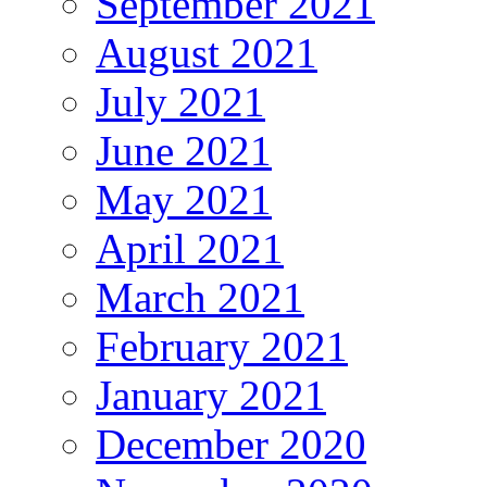
September 2021
August 2021
July 2021
June 2021
May 2021
April 2021
March 2021
February 2021
January 2021
December 2020