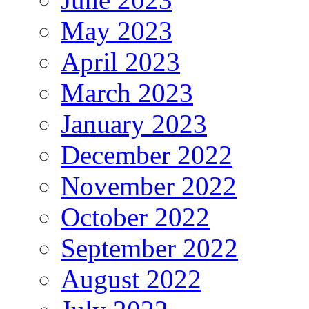
May 2023
April 2023
March 2023
January 2023
December 2022
November 2022
October 2022
September 2022
August 2022