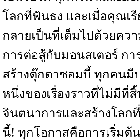
โลกที่ฟันธง และเมื่อคุณเร
กลายเป็นที่เต็มไปด้วยควา
การต่อสู้กับมอนสเตอร์ กา
สร้างตุ๊กตาซอมบี้ ทุกคนม
หนึ่งของเรื่องราวที่ไม่มีที่
จินตนาการและสร้างโลกที่
นี้! ทุกโอกาสคือการเริ่ม