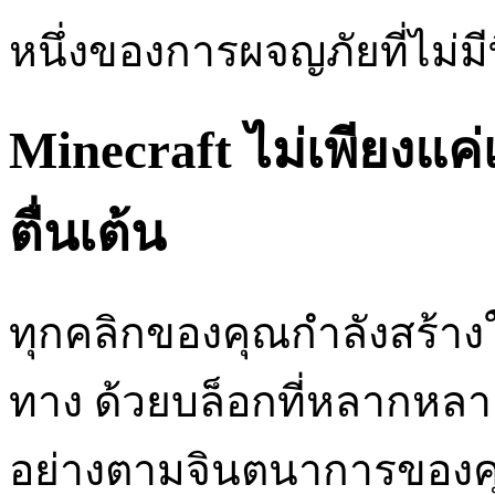
หนึ่งของการผจญภัยที่ไม่มีที
Minecraft ไม่เพียงแค
ตื่นเต้น
ทุกคลิกของคุณกำลังสร้างใ
ทาง ด้วยบล็อกที่หลากหลา
อย่างตามจินตนาการของคุ