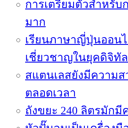
การเตรียมตัวสำหรับก
มาก
เรียนภาษาญี่ปุ่นออนไ
เชี่ยวชาญในยุคดิจิทัล
สแตนเลสยังมีความสว
ตลอดเวลา
ถังขยะ 240 ลิตรมัก