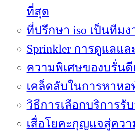
ที่สุด
ที่ปรึกษา iso เป็นทีม
Sprinkler การดูแลแล
ความพิเศษของบรั่นดี
เคล็ดลับในการหาหอพัก
วิธีการเลือกบริการร
เสื่อโยคะกุญแจสู่ค