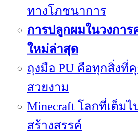
ทางโภชนาการ
การปลูกผมในวงการ
ใหม่ล่าสุด
ถุงมือ PU คือทุกสิ่งที่
สวยงาม
Minecraft โลกที่เต็
สร้างสรรค์