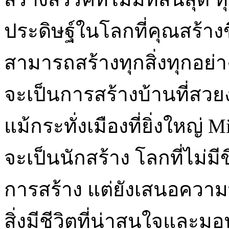
ประดิษฐ์ในโลกที่คุณสร้าง
สามารถสร้างทุกสิ่งทุกอย
จะเป็นการสร้างบ้านที่สวย
แม้กระทั่งเมืองที่ยิ่งใหญ่ 
จะเป็นนักสร้าง โลกที่ไม่มี
การสร้าง แต่ยังเสนอความ
สิ่งมีชีวิตที่น่าสนใจและมอ