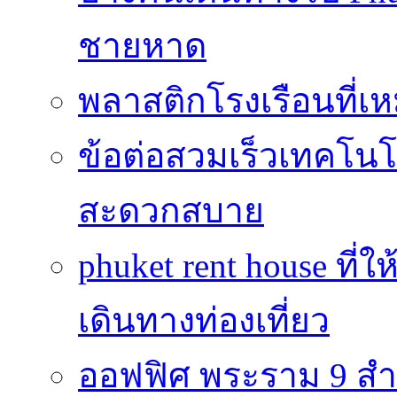
ชายหาด
พลาสติกโรงเรือนที่เ
ข้อต่อสวมเร็วเทคโนโลย
สะดวกสบาย
phuket rent house ท
เดินทางท่องเที่ยว
ออฟฟิศ พระราม 9 สำน