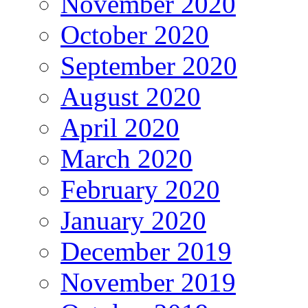
November 2020
October 2020
September 2020
August 2020
April 2020
March 2020
February 2020
January 2020
December 2019
November 2019