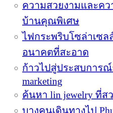
ความสวยงามและความป
บ้านคุณพิเศษ
ไฟกระพริบโซล่าเซลล์
อนาคตที่สะอาด
ก้าวไปสู่ประสบการณ
marketing
ค้นหา lin jewelry ที
บางคนเดินทางไป Phuke