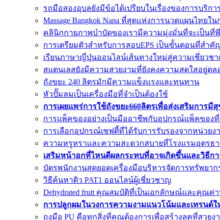
รถมือสองอุบลยังมีข้อได้เปรียบในเรื่องของการบริกา
Massage Bangkok Nana ที่สุดแห่งการนวดแผนไทยใน
คลินิกกายภาพบำบัดของเรามีความมุ่งมั่นที่จะเป็นที่
การเตรียมตัวสำหรับการสอบEPS เป็นขั้นตอนที่สำค
เรียนภาษาญี่ปุ่นออนไลน์เส้นทางใหม่สู่ความเชี่ยวชา
สแตนเลสยังมีความสวยงามที่ยังคงความสดใสอยู่ตล
ถังขยะ 240 ลิตรมักมีความแข็งแรงและทนทาน
หัวปั๊มลมเป็นเครื่องมือที่จำเป็นต้องใช้
การเผยแพร่การใช้ถังขยะ660ลิตรเพื่อส่งเสริมการมีส
การแพ็คของอย่างเป็นมืออาชีพกับอุปกรณ์แพ็คของที
การเลือกอุปกรณ์เซฟตี้ที่ได้รับการรับรองจากหน่วยงาน
ความหรูหราและความสะดวกสบายที่โรงแรมอุดรธา
เสริมหน้าอกที่ไหนดีผลกระทบที่อาจเกิดขึ้นและวิธีก
บัตรพนักงานสุดยอดเครื่องมือบริหารจัดการทรัพยาก
วิธีค้นหาติว PAT1 ออนไลน์ผู้เชี่ยวชาญ
Dehydrated fruit คุณสมบัติที่เป็นเอกลักษณ์และคุณ
การปลูกผมในวงการความงามแนวโน้มและเทรนด์ใหม
ถุงมือ PU คือทุกสิ่งที่คุณต้องการเพื่อสร้างลุคที่สวยง