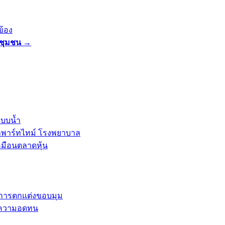
ข้อง
นชุมชน
→
ะบบน้ำ
ลพาร์ทไทม์ โรงพยาบาล
หมือนตลาดหุ้น
และการตกแต่งขอบมุม
การความอดทน