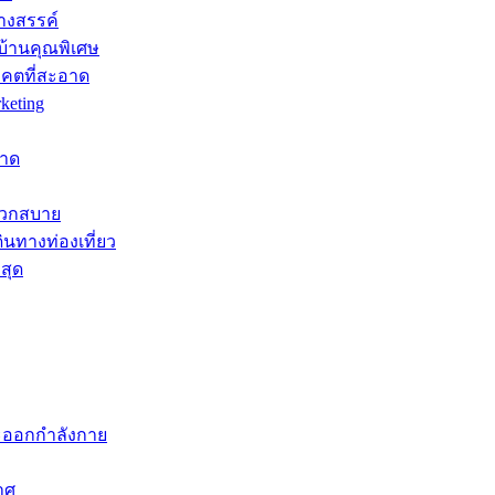
างสรรค์
บ้านคุณพิเศษ
าคตที่สะอาด
keting
หาด
ะดวกสบาย
ินทางท่องเที่ยว
สุด
ะออกกำลังกาย
าศ