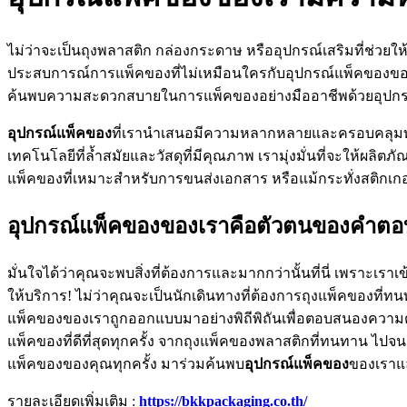
ไม่ว่าจะเป็นถุงพลาสติก กล่องกระดาษ หรืออุปกรณ์เสริมที่ช่วยใ
ประสบการณ์การแพ็คของที่ไม่เหมือนใครกับอุปกรณ์แพ็คของของเรา
ค้นพบความสะดวกสบายในการแพ็คของอย่างมืออาชีพด้วยอุปกรณ์แ
อุปกรณ์แพ็คของ
ที่เรานำเสนอมีความหลากหลายและครอบคลุมทุกรู
เทคโนโลยีที่ล้ำสมัยและวัสดุที่มีคุณภาพ เรามุ่งมั่นที่จะให้ผลิตภ
แพ็คของที่เหมาะสำหรับการขนส่งเอกสาร หรือแม้กระทั่งสติกเกอร
อุปกรณ์แพ็คของของเราคือตัวตนของคำตอ
มั่นใจได้ว่าคุณจะพบสิ่งที่ต้องการและมากกว่านั้นที่นี่ เพร
ให้บริการ! ไม่ว่าคุณจะเป็นนักเดินทางที่ต้องการถุงแพ็คของที
แพ็คของของเราถูกออกแบบมาอย่างพิถีพิถันเพื่อตอบสนองความต
แพ็คของที่ดีที่สุดทุกครั้ง จากถุงแพ็คของพลาสติกที่ทนทาน ไปจ
แพ็คของของคุณทุกครั้ง มาร่วมค้นพบ
อุปกรณ์แพ็คของ
ของเราแ
รายละเอียดเพิ่มเติม :
https://bkkpackaging.co.th/