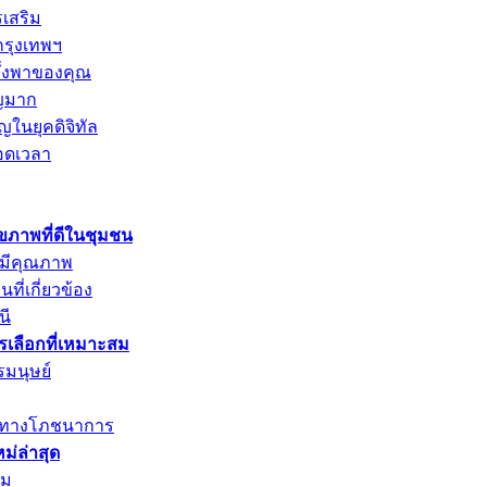
รเสริม
กรุงเทพฯ
พึ่งพาของคุณ
ัญมาก
ญในยุคดิจิทัล
อดเวลา
ุขภาพที่ดีในชุมชน
่มีคุณภาพ
ที่เกี่ยวข้อง
นี
ารเลือกที่เหมาะสม
รมนุษย์
ค่าทางโภชนาการ
่ล่าสุด
าม