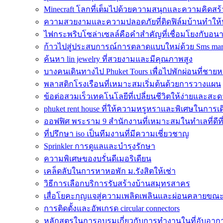
Minecraft โลกที่เต็มไปด้วยความสนุกและความคิดสร้
ความสวยงามและความปลอดภัยที่ติดฟิล์มบ้านทำให้
ไฟกระพริบโซล่าเซลล์คือคำสำคัญที่เชื่อมโยงกับอน
ก้าวไปสู่ประสบการณ์การตลาดแบบใหม่ด้วย Sms mar
ค้นหา lin jewelry ที่สวยงามและมีคุณภาพสูง
บางคนเดินทางไป Phuket Tours เพื่อไปพักผ่อนที่ชาย
พลาสติกโรงเรือนที่เหมาะสมเริ่มต้นด้วยการวางแผน
ข้อต่อสวมเร็วเทคโนโลยีที่เปลี่ยนชีวิตให้ง่ายและส
phuket rent house ที่ให้ความหรูหราและพิเศษในการเด
ออฟฟิศ พระราม 9 สำนักงานที่เหมาะสมในทำเลที่ดีที่
ที่ปรึกษา iso เป็นทีมงานที่มีความเชี่ยวชาญ
Sprinkler การดูแลและบำรุงรักษา
ความพิเศษของบรั่นดีเมอริเดียน
เคล็ดลับในการหาหอพัก ม.รังสิตให้เช่า
วิธีการเลือกบริการรับสร้างบ้านสมุทรสาคร
เสื่อโยคะกุญแจสู่ความเพลิดเพลินและผ่อนคลายขณ
การติดตั้งและอัพเกรด circular connectors
หลักสูตรในการอบรมเกี่ยวกับการทำงานในที่อับอาก