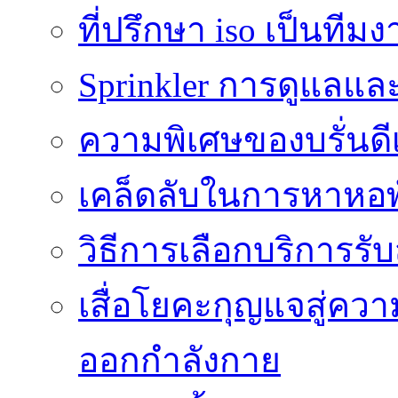
ที่ปรึกษา iso เป็นทีม
Sprinkler การดูแลแล
ความพิเศษของบรั่นดี
เคล็ดลับในการหาหอพัก
วิธีการเลือกบริการร
เสื่อโยคะกุญแจสู่ค
ออกกำลังกาย