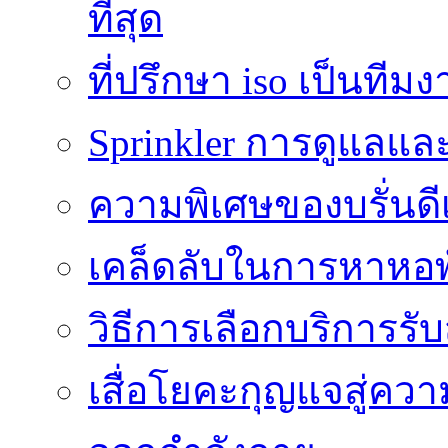
ที่สุด
ที่ปรึกษา iso เป็นทีม
Sprinkler การดูแลแล
ความพิเศษของบรั่นดี
เคล็ดลับในการหาหอพัก
วิธีการเลือกบริการร
เสื่อโยคะกุญแจสู่ค