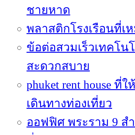
ชายหาด
พลาสติกโรงเรือนที่เ
ข้อต่อสวมเร็วเทคโนโลย
สะดวกสบาย
phuket rent house ท
เดินทางท่องเที่ยว
ออฟฟิศ พระราม 9 สำน