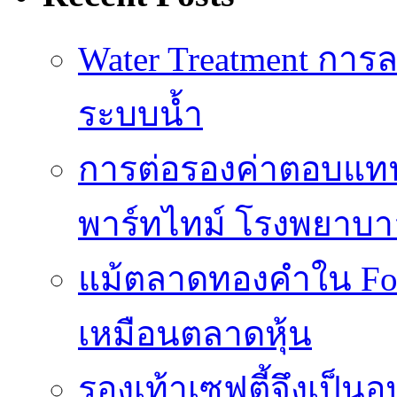
Water Treatment การล
ระบบน้ำ
การต่อรองค่าตอบแท
พาร์ทไทม์ โรงพยาบา
แม้ตลาดทองคำใน Fore
เหมือนตลาดหุ้น
รองเท้าเซฟตี้จึงเป็น