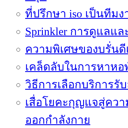
ที่ปรึกษา iso เป็นทีม
Sprinkler การดูแลแล
ความพิเศษของบรั่นดี
เคล็ดลับในการหาหอพัก
วิธีการเลือกบริการร
เสื่อโยคะกุญแจสู่ค
ออกกำลังกาย