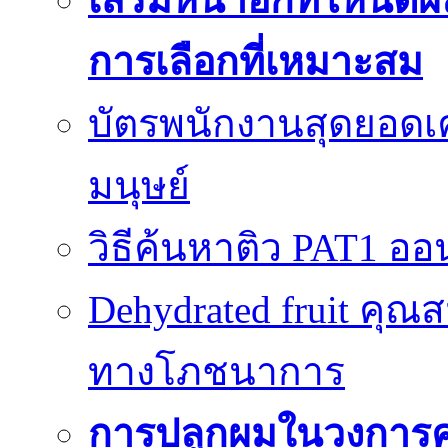
การเลือกที่เหมาะสม
บัตรพนักงานสุดยอดเค
มนุษย์
วิธีค้นหาติว PAT1 ออน
Dehydrated fruit คุณส
ทางโภชนาการ
การปลูกผมในวงการ