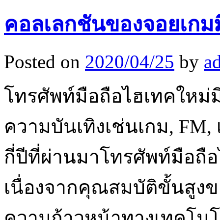
คอลเลกชันของจอยเกมมือ
Posted on
2020/04/25
by
a
โทรศัพท์มือถือไฮเทคใหม่
ความบันเทิงเช่นเกม, FM, เค
กี่ปีที่ผ่านมาโทรศัพท์มือ
เนื่องจากคุณสมบัติขั้นสู
ความก้าวหน้าทางเทคโนโล