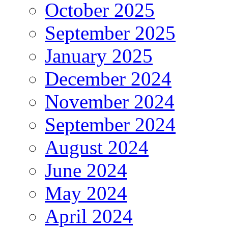
October 2025
September 2025
January 2025
December 2024
November 2024
September 2024
August 2024
June 2024
May 2024
April 2024