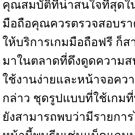
คุณสมบัติที่น่าสนใจที่สุด
มือถือคุณควรตรวจสอบราคา
ให้บริการเกมมือถือฟรี ก็
มาในตลาดที่ดึงดูดความสน
ใช้งานง่ายและหน้าจอควา
กล่าว ชุดรูปแบบที่ใช้เกมท
ยังสามารถพบว่ามีรายการไ