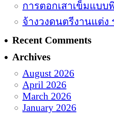
การตอกเสาเข็มแบบพิ
จ้างวงดนตรีงานแต่ง 
Recent Comments
Archives
August 2026
April 2026
March 2026
January 2026