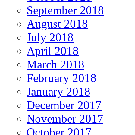
September 2018
August 2018
July 2018
April 2018
March 2018
February 2018
January 2018
December 2017
November 2017
October 2017