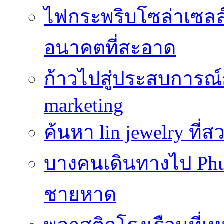
ไฟกระพริบโซล่าเซลล์
อนาคตที่สะอาด
ก้าวไปสู่ประสบการณ
marketing
ค้นหา lin jewelry ที
บางคนเดินทางไป Phuke
ชายหาด