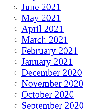
June 2021
May 2021
April 2021
March 2021
February 2021
January 2021
December 2020
November 2020
October 2020
September 2020