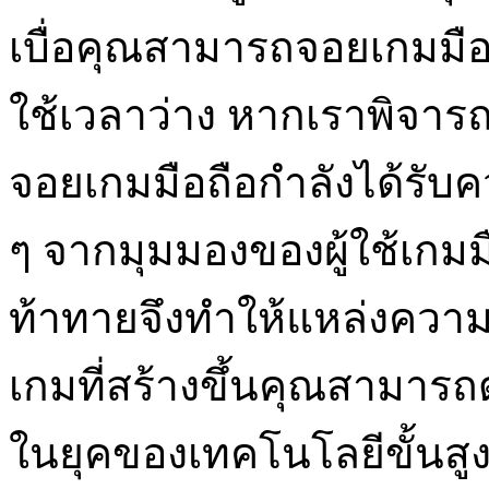
เบื่อคุณสามารถจอยเกมมือถ
ใช้เวลาว่าง หากเราพิจา
จอยเกมมือถือกำลังได้รับค
ๆ จากมุมมองของผู้ใช้เกม
ท้าทายจึงทำให้แหล่งความบ
เกมที่สร้างขึ้นคุณสามารถ
ในยุคของเทคโนโลยีขั้นสูง