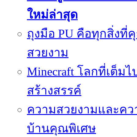
ใหม่ล่าสุด
ถุงมือ PU คือทุกสิ่งที่
สวยงาม
Minecraft โลกที่เต็
สร้างสรรค์
ความสวยงามและความป
บ้านคุณพิเศษ