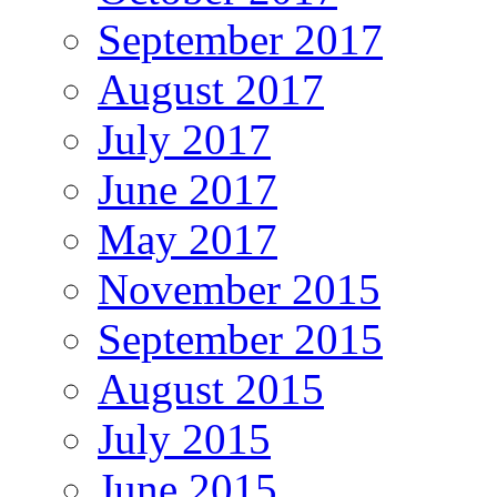
September 2017
August 2017
July 2017
June 2017
May 2017
November 2015
September 2015
August 2015
July 2015
June 2015