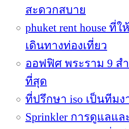
สะดวกสบาย
phuket rent house ท
เดินทางท่องเที่ยว
ออฟฟิศ พระราม 9 สำน
ที่สุด
ที่ปรึกษา iso เป็นทีม
Sprinkler การดูแลแล