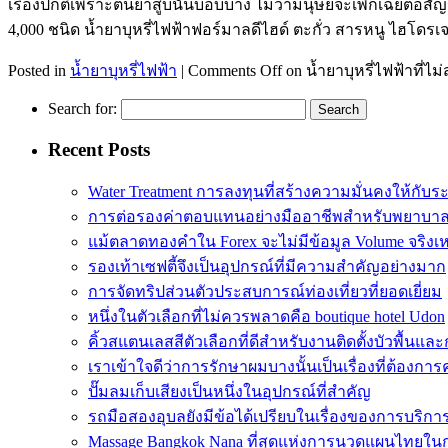
เรื่องปกติเพราะต้นยาสูบนั้นบอบบาง ไม่ว่ามนุษย์จะเพิกเฉยต่อส
4,000 ชนิด น้ำยาบุหรี่ไฟฟ้าฟอร์มาลดีไฮด์ ตะกั่ว สารหนู ไ
Posted in
น้ำยาบุหรี่ไฟฟ้า
|
Comments Off
on น้ำยาบุหรี่ไฟฟ้าที่
Search for:
Recent Posts
Water Treatment การลงทุนที่สร้างความมั่นคงให้กับร
การต่อรองค่าตอบแทนอย่างมืออาชีพสำหรับพยาบา
แม้ตลาดทองคำใน Forex จะไม่มีข้อมูล Volume จริงเ
รองเท้าเซฟตี้จึงเป็นอุปกรณ์ที่มีความสำคัญอย่างมาก
การจัดทริปส่วนตัวประสบการณ์ท่องเที่ยวที่ยอดเยี่ยม
หนึ่งในตัวเลือกที่ไม่ควรพลาดคือ boutique hotel Udon
คิ้วสแตนเลสสีตัวเลือกที่ดีสำหรับงานติดตั้งบัวพื้น
เราเข้าใจดีว่าการรักษาผมบางนั้นเป็นเรื่องที่ต้อง
ปั๊มลมเก็บเสียงเป็นหนึ่งในอุปกรณ์ที่สำคัญ
รถมือสองอุบลยังมีข้อได้เปรียบในเรื่องของการบริกา
Massage Bangkok Nana ที่สุดแห่งการนวดแผนไทยใน