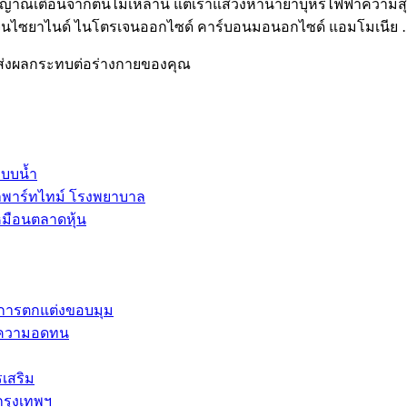
ัญญาณเตือนจากต้นไม้เหล่านี้ แต่เราแสวงหาน้ำยาบุหรี่ไฟฟ้าความส
ฮโดรเจนไซยาไนด์ ไนโตรเจนออกไซด์ คาร์บอนมอนอกไซด์ แอมโมเนีย
ไม่ส่งผลกระทบต่อร่างกายของคุณ
ะบบน้ำ
ลพาร์ทไทม์ โรงพยาบาล
หมือนตลาดหุ้น
และการตกแต่งขอบมุม
การความอดทน
รเสริม
กรุงเทพฯ