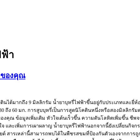
ฟฟ้า
ายของคุณ
นได้มากถึง 9 มิลลิกรัม น้ำยาบุหรี่ไฟฟ้าขึ้นอยู่กับประเภทและยี่ห
0 ถึง 60 มก. การสูบบุหรี่เป็นการสูดนิโคตินหนึ่งหรือสองมิลลิกรัมต่
 ข้อมูลเพิ่มเติม หัวใจเต้นเร็วขึ้น ความดันโลหิตเพิ่มขึ้น ชีพจรเ
ใจ และเพิ่มการเผาผลาญ น้ำยาบุหรี่ไฟฟ้านอกจากนี้ยังเปลี่ยนกิ
ยด์ สารเหล่านี้สามารถพบได้ในพืชรสขมที่ป้องกันตัวเองจากการถูก