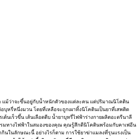
้อ แม้ว่าจะขึ้นอยู่กับน้ำหนักตัวของแต่ละคน แต่ปริมาณนิโคติน
อบุหรี่หนึ่งมวน โดยที่เหลือจะถูกเผาทิ้งนิโคตินเป็นยาที่เสพติด
ต้นเร็วขึ้น เส้นเลือดตีบ น้ำยาบุหรี่ไฟฟ้าร่างกายผลิตอะดรีนาลี
จกรรมทางไฟฟ้าในสมองของคุณ คุณรู้สึกดีนิโคตินพร้อมกับคาเฟอีน
กินในลักษณะนี้ อย่างไรก็ตาม การใช้ยาฆ่าแมลงที่รุนแรงเป็น