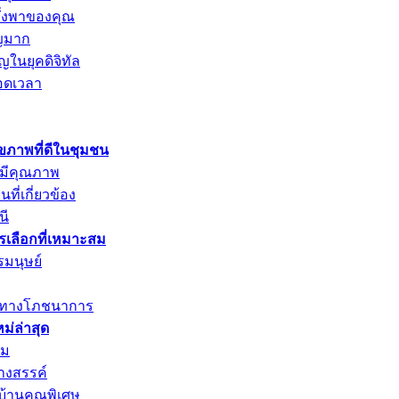
พึ่งพาของคุณ
ัญมาก
ญในยุคดิจิทัล
อดเวลา
ุขภาพที่ดีในชุมชน
่มีคุณภาพ
ที่เกี่ยวข้อง
นี
ารเลือกที่เหมาะสม
รมนุษย์
ค่าทางโภชนาการ
่ล่าสุด
าม
างสรรค์
บ้านคุณพิเศษ