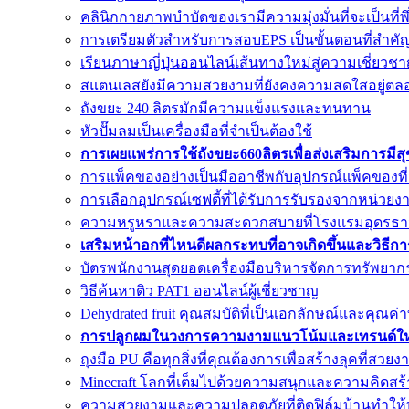
คลินิกกายภาพบำบัดของเรามีความมุ่งมั่นที่จะเป็นที่
การเตรียมตัวสำหรับการสอบEPS เป็นขั้นตอนที่สำค
เรียนภาษาญี่ปุ่นออนไลน์เส้นทางใหม่สู่ความเชี่ยวชา
สแตนเลสยังมีความสวยงามที่ยังคงความสดใสอยู่ตล
ถังขยะ 240 ลิตรมักมีความแข็งแรงและทนทาน
หัวปั๊มลมเป็นเครื่องมือที่จำเป็นต้องใช้
การเผยแพร่การใช้ถังขยะ660ลิตรเพื่อส่งเสริมการมีส
การแพ็คของอย่างเป็นมืออาชีพกับอุปกรณ์แพ็คของที
การเลือกอุปกรณ์เซฟตี้ที่ได้รับการรับรองจากหน่วยงาน
ความหรูหราและความสะดวกสบายที่โรงแรมอุดรธา
เสริมหน้าอกที่ไหนดีผลกระทบที่อาจเกิดขึ้นและวิธีก
บัตรพนักงานสุดยอดเครื่องมือบริหารจัดการทรัพยาก
วิธีค้นหาติว PAT1 ออนไลน์ผู้เชี่ยวชาญ
Dehydrated fruit คุณสมบัติที่เป็นเอกลักษณ์และคุณ
การปลูกผมในวงการความงามแนวโน้มและเทรนด์ใหม
ถุงมือ PU คือทุกสิ่งที่คุณต้องการเพื่อสร้างลุคที่สวยง
Minecraft โลกที่เต็มไปด้วยความสนุกและความคิดสร้
ความสวยงามและความปลอดภัยที่ติดฟิล์มบ้านทำให้