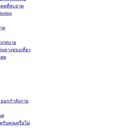
าคตที่สะอาด
keting
หาด
ะดวกสบาย
ินทางท่องเที่ยว
สุด
ะออกกำลังกาย
าศ
หรับคุณหรือไม่