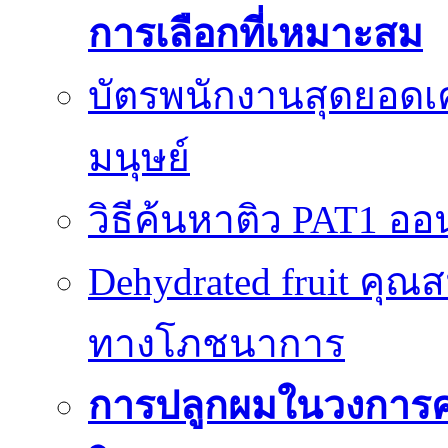
การเลือกที่เหมาะสม
บัตรพนักงานสุดยอดเค
มนุษย์
วิธีค้นหาติว PAT1 ออน
Dehydrated fruit คุณส
ทางโภชนาการ
การปลูกผมในวงการ