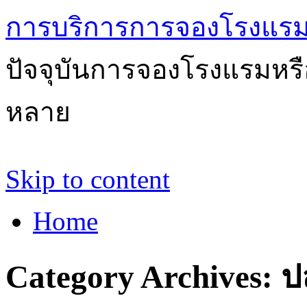
การบริการการจองโรงแรม
ปัจจุบันการจองโรงแรมหรือ
หลาย
Skip to content
Home
Category Archives:
ป