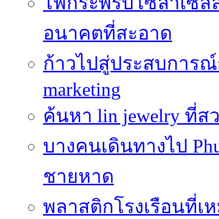
ไฟกระพริบโซล่าเซลล์
อนาคตที่สะอาด
ก้าวไปสู่ประสบการณ
marketing
ค้นหา lin jewelry ที
บางคนเดินทางไป Phuke
ชายหาด
พลาสติกโรงเรือนที่เ