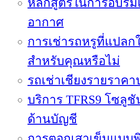
หลักสูตรในการอบรมเก
อากาศ
การเช่ารถหรูที่แปลก
สำหรับคุณหรือไม่
รถเช่าเชียงรายราคา
บริการ TFRS9 โซลูชั
ด้านบัญชี
การตอกเสาเข็มแบบพิ