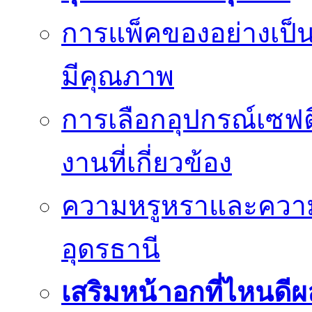
การแพ็คของอย่างเป็น
มีคุณภาพ
การเลือกอุปกรณ์เซฟตี
งานที่เกี่ยวข้อง
ความหรูหราและควา
อุดรธานี
เสริมหน้าอกที่ไหนดีผ