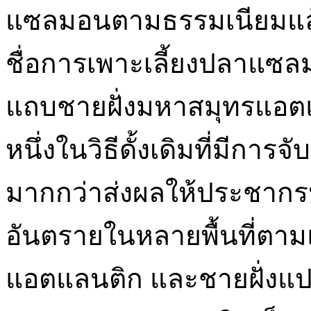
แซลมอนตามธรรมเนียมแล้วม
ชื่อการเพาะเลี้ยงปลาแซล
แถบชายฝั่งมหาสมุทรแอตแ
หนึ่งในวิธีดั้งเดิมที่มีก
มากกว่าส่งผลให้ประชากร
อันตรายในหลายพื้นที่ตา
แอตแลนติก และชายฝั่งแปซ