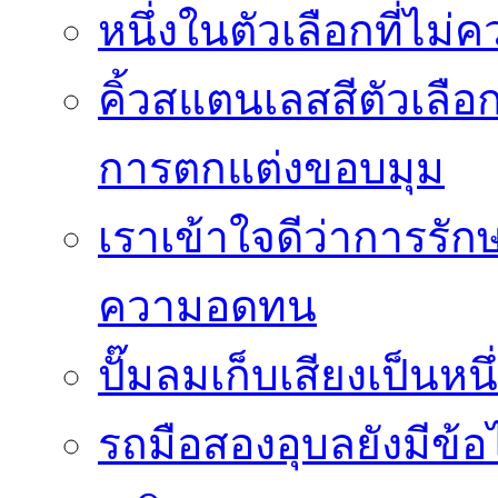
หนึ่งในตัวเลือกที่ไม่
คิ้วสแตนเลสสีตัวเลือก
การตกแต่งขอบมุม
เราเข้าใจดีว่าการรักษ
ความอดทน
ปั๊มลมเก็บเสียงเป็นหน
รถมือสองอุบลยังมีข้อ