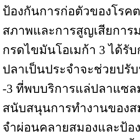
ป้องกันการก่อตัวของโรคตา
สภาพและการสูญเสียการมอง
กรดไขมันโอเมก้า 3 ได้รับ
ปลาเป็นประจำจะช่วยปรับ
-3 ที่พบบริการแล่ปลาแซลมอน
สนับสนุนการทำงานของส
จำผ่อนคลายสมองและป้องก