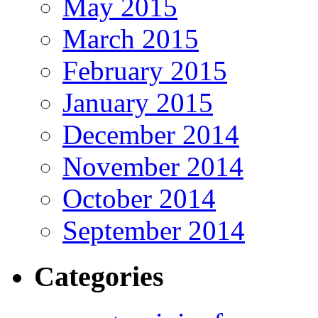
May 2015
March 2015
February 2015
January 2015
December 2014
November 2014
October 2014
September 2014
Categories