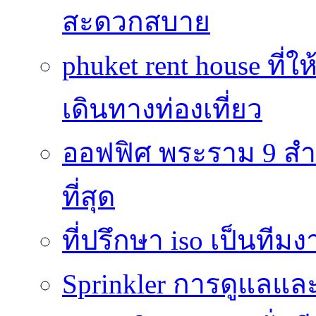
สะดวกสบาย
phuket rent house ท
เดินทางท่องเที่ยว
ออฟฟิศ พระราม 9 สำน
ที่สุด
ที่ปรึกษา iso เป็นทีม
Sprinkler การดูแลแล