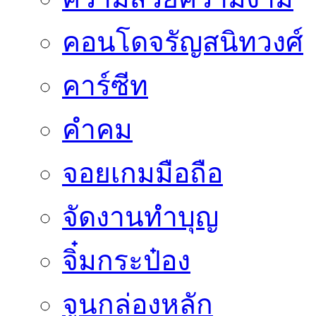
คอนโดจรัญสนิทวงศ์
คาร์ซีท
คำคม
จอยเกมมือถือ
จัดงานทำบุญ
จิ๋มกระป๋อง
จูนกล่องหลัก