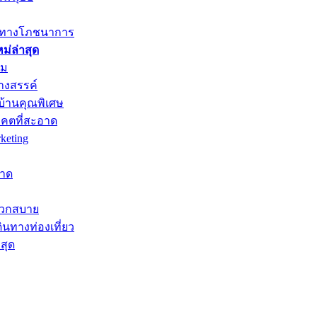
ค่าทางโภชนาการ
่ล่าสุด
าม
างสรรค์
บ้านคุณพิเศษ
าคตที่สะอาด
keting
หาด
ะดวกสบาย
ินทางท่องเที่ยว
สุด