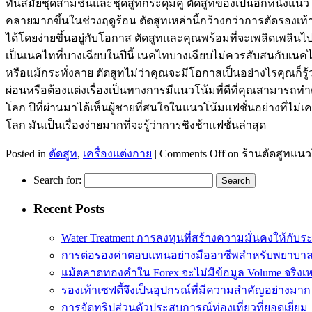
ทันสมัยชุดสามชิ้นและชุดสูทกระดุมคู่ ตัดสูทของเป็นอีกหนึ่งแนวโน
คลายมากขึ้นในช่วงฤดูร้อน ตัดสูทเหล่านี้กว้างกว่าการตัดรองเท้
ได้โดยง่ายขึ้นอยู่กับโอกาส ตัดสูทและคุณพร้อมที่จะเพลิดเพลินไปก
เป็นเนคไทที่บางเฉียบในปีนี้ เนคไทบางเฉียบไม่ควรสับสนกับ
หรือแม้กระทั่งลาย ตัดสูทไม่ว่าคุณจะมีโอกาสเป็นอย่างไรคุณก็รู้ว
ผ่อนหรือต้องแต่งเรื่องเป็นทางการมีแนวโน้มที่ดีที่คุณสามารถทำต
โลก ปีที่ผ่านมาได้เห็นผู้ชายที่สนใจในแนวโน้มแฟชั่นอย่างที่ไ
โลก มันเป็นเรื่องง่ายมากที่จะรู้ว่าการชิงช้าแฟชั่นล่าสุด
Posted in
ตัดสูท
,
เครื่องแต่งกาย
|
Comments Off
on ร้านตัดสูทแนวโน
Search for:
Recent Posts
Water Treatment การลงทุนที่สร้างความมั่นคงให้กับร
การต่อรองค่าตอบแทนอย่างมืออาชีพสำหรับพยาบา
แม้ตลาดทองคำใน Forex จะไม่มีข้อมูล Volume จริงเ
รองเท้าเซฟตี้จึงเป็นอุปกรณ์ที่มีความสำคัญอย่างมาก
การจัดทริปส่วนตัวประสบการณ์ท่องเที่ยวที่ยอดเยี่ยม