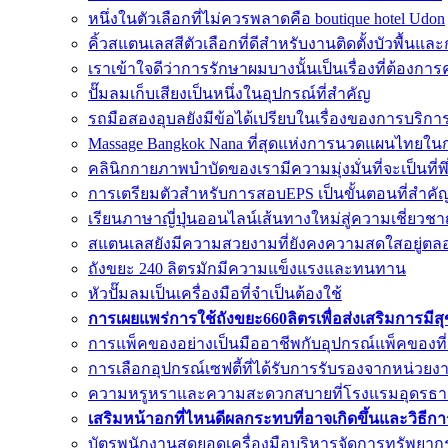
หนึ่งในตัวเลือกที่ไม่ควรพลาดคือ boutique hotel Udon
คิ้วสแตนเลสสีตัวเลือกที่ดีสำหรับงานติดตั้งบัวพื้น
เราเข้าใจดีว่าการรักษาผมบางนั้นเป็นเรื่องที่ต้อง
ปั๊มลมเก็บเสียงเป็นหนึ่งในอุปกรณ์ที่สำคัญ
รถมือสองอุบลยังมีข้อได้เปรียบในเรื่องของการบริกา
Massage Bangkok Nana ที่สุดแห่งการนวดแผนไทยใน
คลินิกกายภาพบำบัดของเรามีความมุ่งมั่นที่จะเป็นที่
การเตรียมตัวสำหรับการสอบEPS เป็นขั้นตอนที่สำค
เรียนภาษาญี่ปุ่นออนไลน์เส้นทางใหม่สู่ความเชี่ยวชา
สแตนเลสยังมีความสวยงามที่ยังคงความสดใสอยู่ตล
ถังขยะ 240 ลิตรมักมีความแข็งแรงและทนทาน
หัวปั๊มลมเป็นเครื่องมือที่จำเป็นต้องใช้
การเผยแพร่การใช้ถังขยะ660ลิตรเพื่อส่งเสริมการมีส
การแพ็คของอย่างเป็นมืออาชีพกับอุปกรณ์แพ็คของที
การเลือกอุปกรณ์เซฟตี้ที่ได้รับการรับรองจากหน่วยงาน
ความหรูหราและความสะดวกสบายที่โรงแรมอุดรธา
เสริมหน้าอกที่ไหนดีผลกระทบที่อาจเกิดขึ้นและวิธีก
บัตรพนักงานสุดยอดเครื่องมือบริหารจัดการทรัพยาก