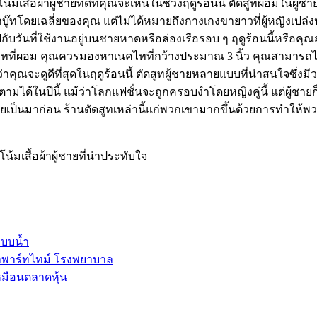
้มเสื้อผ้าผู้ชายที่ดีที่คุณจะเห็นในช่วงฤดูร้อนนี้ ตัดสูทผอมในผู
าบู๊ทโดยเฉลี่ยของคุณ แต่ไม่ได้หมายถึงกางเกงขายาวที่ผู้หญิงเปล่
ับวันที่ใช้งานอยู่บนชายหาดหรือล่องเรือรอบ ๆ ฤดูร้อนนี้หรือคุณสา
เนคไทที่ผอม คุณควรมองหาเนคไทที่กว้างประมาณ 3 นิ้ว คุณสาม
่าคุณจะดูดีที่สุดในฤดูร้อนนี้ ตัดสูทผู้ชายหลายแบบที่น่าสนใจซึ่งมี
ามได้ในปีนี้ แม้ว่าโลกแฟชั่นจะถูกครอบงำโดยหญิงคู่นี้ แต่ผู้ชายก็
ม่เคยเป็นมาก่อน ร้านตัดสูทเหล่านี้แก่พวกเขามากขึ้นด้วยการทำใ
้มเสื้อผ้าผู้ชายที่น่าประทับใจ
ะบบน้ำ
ลพาร์ทไทม์ โรงพยาบาล
หมือนตลาดหุ้น