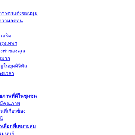
และการตกแต่งขอบมุม
การความอดทน
รเสริม
กรุงเทพฯ
พึ่งพาของคุณ
ัญมาก
ญในยุคดิจิทัล
อดเวลา
ุขภาพที่ดีในชุมชน
่มีคุณภาพ
ที่เกี่ยวข้อง
นี
ารเลือกที่เหมาะสม
รมนุษย์