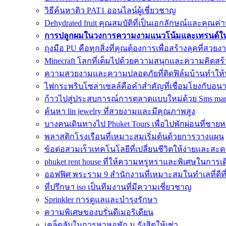
วิธีค้นหาติว PAT1 ออนไลน์ผู้เชี่ยวชาญ
Dehydrated fruit คุณสมบัติที่เป็นเอกลักษณ์และคุณ
การปลูกผมในวงการความงามแนวโน้มและเทรนด์ใหม
ถุงมือ PU คือทุกสิ่งที่คุณต้องการเพื่อสร้างลุคที่สวยง
Minecraft โลกที่เต็มไปด้วยความสนุกและความคิดสร้
ความสวยงามและความปลอดภัยที่ติดฟิล์มบ้านทำให้
ไฟกระพริบโซล่าเซลล์คือคำสำคัญที่เชื่อมโยงกับอน
ก้าวไปสู่ประสบการณ์การตลาดแบบใหม่ด้วย Sms mar
ค้นหา lin jewelry ที่สวยงามและมีคุณภาพสูง
บางคนเดินทางไป Phuket Tours เพื่อไปพักผ่อนที่ชาย
พลาสติกโรงเรือนที่เหมาะสมเริ่มต้นด้วยการวางแผน
ข้อต่อสวมเร็วเทคโนโลยีที่เปลี่ยนชีวิตให้ง่ายและส
phuket rent house ที่ให้ความหรูหราและพิเศษในการเด
ออฟฟิศ พระราม 9 สำนักงานที่เหมาะสมในทำเลที่ดีที่
ที่ปรึกษา iso เป็นทีมงานที่มีความเชี่ยวชาญ
Sprinkler การดูแลและบำรุงรักษา
ความพิเศษของบรั่นดีเมอริเดียน
เคล็ดลับในการหาหอพัก ม.รังสิตให้เช่า