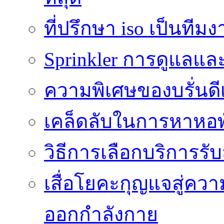
ที่ปรึกษา iso เป็นทีม
Sprinkler การดูแลแล
ความพิเศษของบรั่นดี
เคล็ดลับในการหาหอพัก
วิธีการเลือกบริการร
เสื่อโยคะกุญแจสู่ค
ออกกำลังกาย