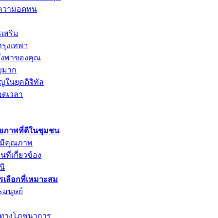
การความอดทน
รเสริม
กรุงเทพฯ
พึ่งพาของคุณ
ัญมาก
ญในยุคดิจิทัล
อดเวลา
ุขภาพที่ดีในชุมชน
่มีคุณภาพ
ที่เกี่ยวข้อง
นี
ารเลือกที่เหมาะสม
รมนุษย์
ค่าทางโภชนาการ