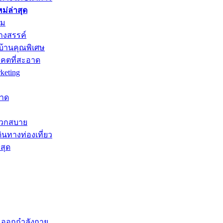
่ล่าสุด
าม
างสรรค์
บ้านคุณพิเศษ
าคตที่สะอาด
keting
หาด
ะดวกสบาย
ินทางท่องเที่ยว
สุด
ะออกกำลังกาย