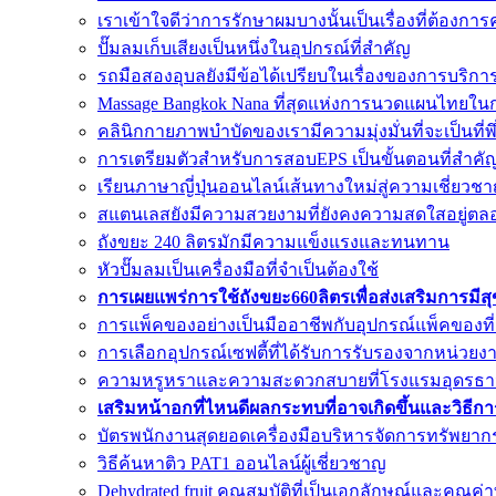
เราเข้าใจดีว่าการรักษาผมบางนั้นเป็นเรื่องที่ต้อง
ปั๊มลมเก็บเสียงเป็นหนึ่งในอุปกรณ์ที่สำคัญ
รถมือสองอุบลยังมีข้อได้เปรียบในเรื่องของการบริกา
Massage Bangkok Nana ที่สุดแห่งการนวดแผนไทยใน
คลินิกกายภาพบำบัดของเรามีความมุ่งมั่นที่จะเป็นที่
การเตรียมตัวสำหรับการสอบEPS เป็นขั้นตอนที่สำค
เรียนภาษาญี่ปุ่นออนไลน์เส้นทางใหม่สู่ความเชี่ยวชา
สแตนเลสยังมีความสวยงามที่ยังคงความสดใสอยู่ตล
ถังขยะ 240 ลิตรมักมีความแข็งแรงและทนทาน
หัวปั๊มลมเป็นเครื่องมือที่จำเป็นต้องใช้
การเผยแพร่การใช้ถังขยะ660ลิตรเพื่อส่งเสริมการมีส
การแพ็คของอย่างเป็นมืออาชีพกับอุปกรณ์แพ็คของที
การเลือกอุปกรณ์เซฟตี้ที่ได้รับการรับรองจากหน่วยงาน
ความหรูหราและความสะดวกสบายที่โรงแรมอุดรธา
เสริมหน้าอกที่ไหนดีผลกระทบที่อาจเกิดขึ้นและวิธีก
บัตรพนักงานสุดยอดเครื่องมือบริหารจัดการทรัพยาก
วิธีค้นหาติว PAT1 ออนไลน์ผู้เชี่ยวชาญ
Dehydrated fruit คุณสมบัติที่เป็นเอกลักษณ์และคุณ