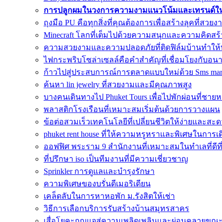
การปลูกผมในวงการความงามแนวโน้มและเทรนด์ใหม
ถุงมือ PU คือทุกสิ่งที่คุณต้องการเพื่อสร้างลุคที่สวยง
Minecraft โลกที่เต็มไปด้วยความสนุกและความคิดสร้
ความสวยงามและความปลอดภัยที่ติดฟิล์มบ้านทำให้
ไฟกระพริบโซล่าเซลล์คือคำสำคัญที่เชื่อมโยงกับอน
ก้าวไปสู่ประสบการณ์การตลาดแบบใหม่ด้วย Sms mar
ค้นหา lin jewelry ที่สวยงามและมีคุณภาพสูง
บางคนเดินทางไป Phuket Tours เพื่อไปพักผ่อนที่ชาย
พลาสติกโรงเรือนที่เหมาะสมเริ่มต้นด้วยการวางแผน
ข้อต่อสวมเร็วเทคโนโลยีที่เปลี่ยนชีวิตให้ง่ายและส
phuket rent house ที่ให้ความหรูหราและพิเศษในการเด
ออฟฟิศ พระราม 9 สำนักงานที่เหมาะสมในทำเลที่ดีที่
ที่ปรึกษา iso เป็นทีมงานที่มีความเชี่ยวชาญ
Sprinkler การดูแลและบำรุงรักษา
ความพิเศษของบรั่นดีเมอริเดียน
เคล็ดลับในการหาหอพัก ม.รังสิตให้เช่า
วิธีการเลือกบริการรับสร้างบ้านสมุทรสาคร
เสื่อโยคะกุญแจสู่ความเพลิดเพลินและผ่อนคลายขณ