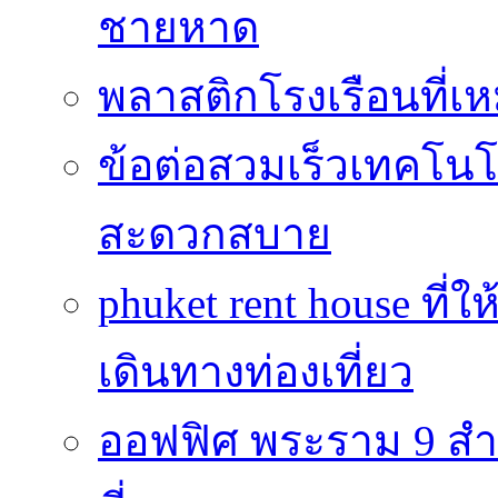
ชายหาด
พลาสติกโรงเรือนที่เ
ข้อต่อสวมเร็วเทคโนโลย
สะดวกสบาย
phuket rent house ท
เดินทางท่องเที่ยว
ออฟฟิศ พระราม 9 สำน