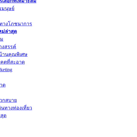
ารเลือกที่เหมาะสม
รมนุษย์
ค่าทางโภชนาการ
่ล่าสุด
าม
างสรรค์
บ้านคุณพิเศษ
าคตที่สะอาด
keting
หาด
ะดวกสบาย
ินทางท่องเที่ยว
สุด