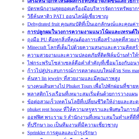
เสริมหน้าอกที่ไหนดีผลกระทบที่อาจเกิดขึ้นและวิธีก
บัตรพนักงานสุดยอดเครื่องมือบริหารจัดการทรัพยาก
วิธีค้นหาติว PAT1 ออนไลน์ผู้เชี่ยวชาญ
Dehydrated fruit คุณสมบัติที่เป็นเอกลักษณ์และคุณ
การปลูกผมในวงการความงามแนวโน้มและเทรนด์ใหม
ถุงมือ PU คือทุกสิ่งที่คุณต้องการเพื่อสร้างลุคที่สวยง
Minecraft โลกที่เต็มไปด้วยความสนุกและความคิดสร้
ความสวยงามและความปลอดภัยที่ติดฟิล์มบ้านทำให้
ไฟกระพริบโซล่าเซลล์คือคำสำคัญที่เชื่อมโยงกับอน
ก้าวไปสู่ประสบการณ์การตลาดแบบใหม่ด้วย Sms mar
ค้นหา lin jewelry ที่สวยงามและมีคุณภาพสูง
บางคนเดินทางไป Phuket Tours เพื่อไปพักผ่อนที่ชาย
พลาสติกโรงเรือนที่เหมาะสมเริ่มต้นด้วยการวางแผน
ข้อต่อสวมเร็วเทคโนโลยีที่เปลี่ยนชีวิตให้ง่ายและส
phuket rent house ที่ให้ความหรูหราและพิเศษในการเด
ออฟฟิศ พระราม 9 สำนักงานที่เหมาะสมในทำเลที่ดีที่
ที่ปรึกษา iso เป็นทีมงานที่มีความเชี่ยวชาญ
Sprinkler การดูแลและบำรุงรักษา