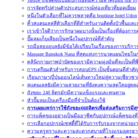
รองเท้าเซฟตี้จึงเป็นอุปกรณ์ที่มีความสำคัญอย่างมาก
การจัดทริปส่วนตัวประสบการณ์ท่องเที่ยวที่ยอดเยี่ยม
หนึ่งในตัวเลือกที่ไม่ควรพลาดคือ boutique hotel Udon
คิ้วสแตนเลสสีตัวเลือกที่ดีสำหรับงานติดตั้งบัวพื้น
เราเข้าใจดีว่าการรักษาผมบางนั้นเป็นเรื่องที่ต้อง
ปั๊มลมเก็บเสียงเป็นหนึ่งในอุปกรณ์ที่สำคัญ
รถมือสองอุบลยังมีข้อได้เปรียบในเรื่องของการบริกา
Massage Bangkok Nana ที่สุดแห่งการนวดแผนไทยใน
คลินิกกายภาพบำบัดของเรามีความมุ่งมั่นที่จะเป็นที่
การเตรียมตัวสำหรับการสอบEPS เป็นขั้นตอนที่สำค
เรียนภาษาญี่ปุ่นออนไลน์เส้นทางใหม่สู่ความเชี่ยวชา
สแตนเลสยังมีความสวยงามที่ยังคงความสดใสอยู่ตล
ถังขยะ 240 ลิตรมักมีความแข็งแรงและทนทาน
หัวปั๊มลมเป็นเครื่องมือที่จำเป็นต้องใช้
การเผยแพร่การใช้ถังขยะ660ลิตรเพื่อส่งเสริมการมีส
การแพ็คของอย่างเป็นมืออาชีพกับอุปกรณ์แพ็คของที
การเลือกอุปกรณ์เซฟตี้ที่ได้รับการรับรองจากหน่วยงาน
ความหรูหราและความสะดวกสบายที่โรงแรมอุดรธา