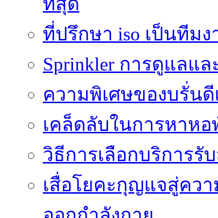
ที่สุด
ที่ปรึกษา iso เป็นทีม
Sprinkler การดูแลแล
ความพิเศษของบรั่นดี
เคล็ดลับในการหาหอพัก
วิธีการเลือกบริการร
เสื่อโยคะกุญแจสู่ค
ออกกำลังกาย