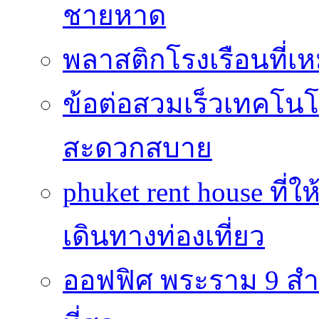
ชายหาด
พลาสติกโรงเรือนที่เ
ข้อต่อสวมเร็วเทคโนโลย
สะดวกสบาย
phuket rent house ท
เดินทางท่องเที่ยว
ออฟฟิศ พระราม 9 สำน