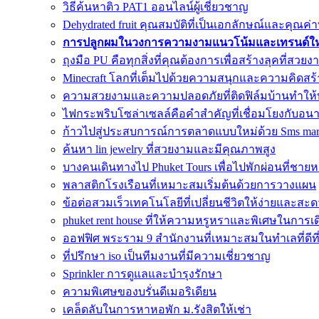
วิธีค้นหาติว PAT1 ออนไลน์ผู้เชี่ยวชาญ
Dehydrated fruit คุณสมบัติที่เป็นเอกลักษณ์และคุณ
การปลูกผมในวงการความงามแนวโน้มและเทรนด์ใหม
ถุงมือ PU คือทุกสิ่งที่คุณต้องการเพื่อสร้างลุคที่สวยง
Minecraft โลกที่เต็มไปด้วยความสนุกและความคิดสร้
ความสวยงามและความปลอดภัยที่ติดฟิล์มบ้านทำให้
ไฟกระพริบโซล่าเซลล์คือคำสำคัญที่เชื่อมโยงกับอน
ก้าวไปสู่ประสบการณ์การตลาดแบบใหม่ด้วย Sms mar
ค้นหา lin jewelry ที่สวยงามและมีคุณภาพสูง
บางคนเดินทางไป Phuket Tours เพื่อไปพักผ่อนที่ชาย
พลาสติกโรงเรือนที่เหมาะสมเริ่มต้นด้วยการวางแผน
ข้อต่อสวมเร็วเทคโนโลยีที่เปลี่ยนชีวิตให้ง่ายและส
phuket rent house ที่ให้ความหรูหราและพิเศษในการเด
ออฟฟิศ พระราม 9 สำนักงานที่เหมาะสมในทำเลที่ดีที่
ที่ปรึกษา iso เป็นทีมงานที่มีความเชี่ยวชาญ
Sprinkler การดูแลและบำรุงรักษา
ความพิเศษของบรั่นดีเมอริเดียน
เคล็ดลับในการหาหอพัก ม.รังสิตให้เช่า