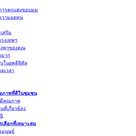
และการตกแต่งขอบมุม
การความอดทน
รเสริม
กรุงเทพฯ
พึ่งพาของคุณ
ัญมาก
ญในยุคดิจิทัล
อดเวลา
ุขภาพที่ดีในชุมชน
่มีคุณภาพ
ที่เกี่ยวข้อง
นี
ารเลือกที่เหมาะสม
รมนุษย์