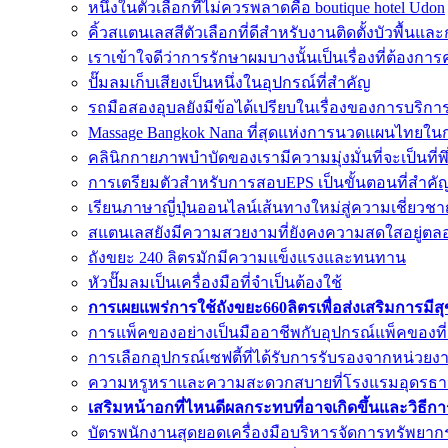
หนึ่งในตัวเลือกที่ไม่ควรพลาดคือ boutique hotel Udon
คิ้วสแตนเลสสีตัวเลือกที่ดีสำหรับงานติดตั้งบัวพื้น
เราเข้าใจดีว่าการรักษาผมบางนั้นเป็นเรื่องที่ต้อง
ปั๊มลมเก็บเสียงเป็นหนึ่งในอุปกรณ์ที่สำคัญ
รถมือสองอุบลยังมีข้อได้เปรียบในเรื่องของการบริกา
Massage Bangkok Nana ที่สุดแห่งการนวดแผนไทยใน
คลินิกกายภาพบำบัดของเรามีความมุ่งมั่นที่จะเป็นที่
การเตรียมตัวสำหรับการสอบEPS เป็นขั้นตอนที่สำค
เรียนภาษาญี่ปุ่นออนไลน์เส้นทางใหม่สู่ความเชี่ยวชา
สแตนเลสยังมีความสวยงามที่ยังคงความสดใสอยู่ตล
ถังขยะ 240 ลิตรมักมีความแข็งแรงและทนทาน
หัวปั๊มลมเป็นเครื่องมือที่จำเป็นต้องใช้
การเผยแพร่การใช้ถังขยะ660ลิตรเพื่อส่งเสริมการมีส
การแพ็คของอย่างเป็นมืออาชีพกับอุปกรณ์แพ็คของที
การเลือกอุปกรณ์เซฟตี้ที่ได้รับการรับรองจากหน่วยงาน
ความหรูหราและความสะดวกสบายที่โรงแรมอุดรธา
เสริมหน้าอกที่ไหนดีผลกระทบที่อาจเกิดขึ้นและวิธีก
บัตรพนักงานสุดยอดเครื่องมือบริหารจัดการทรัพยาก