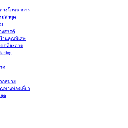
ค่าทางโภชนาการ
่ล่าสุด
าม
างสรรค์
บ้านคุณพิเศษ
าคตที่สะอาด
keting
หาด
ะดวกสบาย
ินทางท่องเที่ยว
สุด