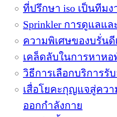
ที่ปรึกษา iso เป็นทีม
Sprinkler การดูแลแล
ความพิเศษของบรั่นดี
เคล็ดลับในการหาหอพัก
วิธีการเลือกบริการร
เสื่อโยคะกุญแจสู่ค
ออกกำลังกาย