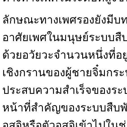
ลักษณะทางเพศรองยังมีบท
อาศัยเพศในมนุษย์ระบบสื
ด้วยอวัยวะจำนวนหนึ่งที่
เชิงกรานของผู้ชายจิ๋มกระป
ประสบความสำเร็จของระบบส
หน้าที่สำคัญของระบบสืบพั
อสุจิหรือตัวอสุจิเข้าไปใน