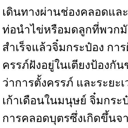
เดินทางผ่านช่องคลอดและป
ท่อนำไข่หรือมดลูกที่พวกมั
สำเร็จแล้วจิ๋มกระป๋อง การฝ
ครรภ์ฝังอยู่ในเตียงป้องกั
ว่าการตั้งครรภ์ และระ
เก้าเดือนในมนุษย์ จิ๋มกระป
การคลอดบุตรซึ่งเกิดขึ้นจา