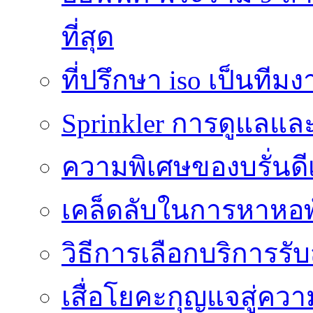
ที่สุด
ที่ปรึกษา iso เป็นทีม
Sprinkler การดูแลแล
ความพิเศษของบรั่นดี
เคล็ดลับในการหาหอพัก
วิธีการเลือกบริการร
เสื่อโยคะกุญแจสู่ค