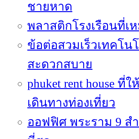
ชายหาด
พลาสติกโรงเรือนที่เ
ข้อต่อสวมเร็วเทคโนโลย
สะดวกสบาย
phuket rent house ท
เดินทางท่องเที่ยว
ออฟฟิศ พระราม 9 สำน