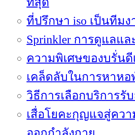
ที่สุด
ที่ปรึกษา iso เป็นทีม
Sprinkler การดูแลแล
ความพิเศษของบรั่นดี
เคล็ดลับในการหาหอพัก
วิธีการเลือกบริการร
เสื่อโยคะกุญแจสู่ค
ออกกำลังกาย