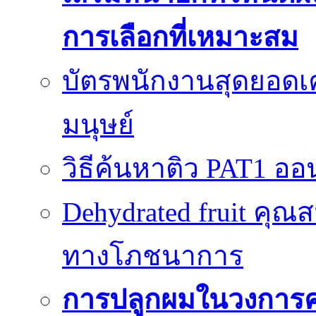
การเลือกที่เหมาะสม
บัตรพนักงานสุดยอดเค
มนุษย์
วิธีค้นหาติว PAT1 ออน
Dehydrated fruit คุณส
ทางโภชนาการ
การปลูกผมในวงการ