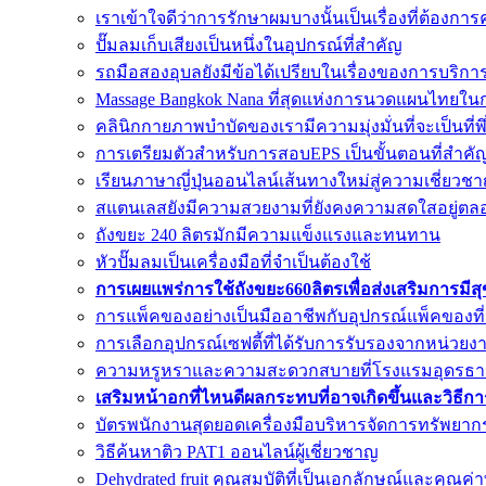
เราเข้าใจดีว่าการรักษาผมบางนั้นเป็นเรื่องที่ต้อง
ปั๊มลมเก็บเสียงเป็นหนึ่งในอุปกรณ์ที่สำคัญ
รถมือสองอุบลยังมีข้อได้เปรียบในเรื่องของการบริกา
Massage Bangkok Nana ที่สุดแห่งการนวดแผนไทยใน
คลินิกกายภาพบำบัดของเรามีความมุ่งมั่นที่จะเป็นที่
การเตรียมตัวสำหรับการสอบEPS เป็นขั้นตอนที่สำค
เรียนภาษาญี่ปุ่นออนไลน์เส้นทางใหม่สู่ความเชี่ยวชา
สแตนเลสยังมีความสวยงามที่ยังคงความสดใสอยู่ตล
ถังขยะ 240 ลิตรมักมีความแข็งแรงและทนทาน
หัวปั๊มลมเป็นเครื่องมือที่จำเป็นต้องใช้
การเผยแพร่การใช้ถังขยะ660ลิตรเพื่อส่งเสริมการมีส
การแพ็คของอย่างเป็นมืออาชีพกับอุปกรณ์แพ็คของที
การเลือกอุปกรณ์เซฟตี้ที่ได้รับการรับรองจากหน่วยงาน
ความหรูหราและความสะดวกสบายที่โรงแรมอุดรธา
เสริมหน้าอกที่ไหนดีผลกระทบที่อาจเกิดขึ้นและวิธีก
บัตรพนักงานสุดยอดเครื่องมือบริหารจัดการทรัพยาก
วิธีค้นหาติว PAT1 ออนไลน์ผู้เชี่ยวชาญ
Dehydrated fruit คุณสมบัติที่เป็นเอกลักษณ์และคุณ