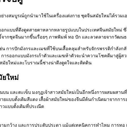
ย่างสมบูรณ์ถูกนำมาใช้ในเครื่องแต่งกาย ชุดจีนสมัยใหม่ได้ร
การออกแบบที่ดึงดูดสายตาหลากหลายรูปแบบในประเทศจีนสมัยใหม่ ซึ
ิ์จากชุดจีนมากขึ้นเรื่อยๆ ภาพพิมพ์ ทอ ปัก และลวดลายจากวั
การปักมังกรและเมฆที่ใช้บนเสื้อคลุมสำหรับจักรพรรดิกำลังกลับ
ารออกแบบมังกรเก้าตัวและเมฆห้าตัวจะนำความโชคดีมาสู่ผู้สวม
มัยใหม่และโบราณนี้ช่างน่าดึงดูดใจและติดดิน
ัยใหม่
้อท่อนบน และตะเข็บ มงกุฏเจ้าสาวสมัยใหม่เป็นอีกหนึ่งการผสมผสาน
แบบดั้งเดิมสีแดง เสื้อผ้าสมัยใหม่ของจีนมีต้นกำเนิดมาจากกา
าวแบบดั้งเดิมที่ประณีต
ยาว ความกว้าง และการประดับประดา แม้แต่เทคนิคการทำไหม การทอ