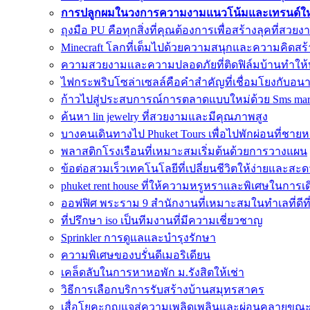
การปลูกผมในวงการความงามแนวโน้มและเทรนด์ใหม
ถุงมือ PU คือทุกสิ่งที่คุณต้องการเพื่อสร้างลุคที่สวยง
Minecraft โลกที่เต็มไปด้วยความสนุกและความคิดสร้
ความสวยงามและความปลอดภัยที่ติดฟิล์มบ้านทำให้
ไฟกระพริบโซล่าเซลล์คือคำสำคัญที่เชื่อมโยงกับอน
ก้าวไปสู่ประสบการณ์การตลาดแบบใหม่ด้วย Sms mar
ค้นหา lin jewelry ที่สวยงามและมีคุณภาพสูง
บางคนเดินทางไป Phuket Tours เพื่อไปพักผ่อนที่ชาย
พลาสติกโรงเรือนที่เหมาะสมเริ่มต้นด้วยการวางแผน
ข้อต่อสวมเร็วเทคโนโลยีที่เปลี่ยนชีวิตให้ง่ายและส
phuket rent house ที่ให้ความหรูหราและพิเศษในการเด
ออฟฟิศ พระราม 9 สำนักงานที่เหมาะสมในทำเลที่ดีที่
ที่ปรึกษา iso เป็นทีมงานที่มีความเชี่ยวชาญ
Sprinkler การดูแลและบำรุงรักษา
ความพิเศษของบรั่นดีเมอริเดียน
เคล็ดลับในการหาหอพัก ม.รังสิตให้เช่า
วิธีการเลือกบริการรับสร้างบ้านสมุทรสาคร
เสื่อโยคะกุญแจสู่ความเพลิดเพลินและผ่อนคลายขณ