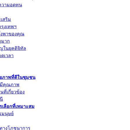
การความอดทน
รเสริม
กรุงเทพฯ
พึ่งพาของคุณ
ัญมาก
ญในยุคดิจิทัล
อดเวลา
ุขภาพที่ดีในชุมชน
่มีคุณภาพ
ที่เกี่ยวข้อง
นี
ารเลือกที่เหมาะสม
รมนุษย์
ค่าทางโภชนาการ