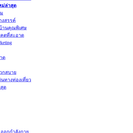
่ล่าสุด
าม
างสรรค์
บ้านคุณพิเศษ
าคตที่สะอาด
keting
หาด
ะดวกสบาย
ินทางท่องเที่ยว
สุด
ะออกกำลังกาย