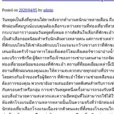
Posted on
2020/04/05
by
admin
วันหยุดเป็นสิ่งที่ทุกคนใฝ่หาหลังจากทำงานหนักมาหลายเดือน ถ
พักผ่อนที่สมบูรณ์แบบคุณต้องเลือกระหว่างสถานที่ท่องเที่ยวที่สว
กระบวนการวางแผนวันหยุดทั้งหมด การตัดสินใจเลือกที่พักชะอำ
เป็นตัวเลือกยอดนิยมสำหรับนักเดินทางหลายคน แต่การเช่าเหล่าน
ที่พักแบบไหนให้เช่าห้องพักแบบโรงแรมจะกว้างขวางกว่าที่พักช
เสนอห้องครัวร้านอาหารโฮมเธียเตอร์โฮมเธียเตอร์ซาวน่าอ่างน้
และบริการซักรีด ผู้จัดการหรือเจ้าของการเช่าบางคนสามารถจั
ท่องเที่ยวยอดนิยมของจองที่พักชะอำ สถานที่ที่ยอดเยี่ยมเหล่านี้เ
สถานที่พักผ่อนของคุณและให้ความสะดวกสบายทุกอย่างที่ปรารถ
โดยตรงกับเจ้าของหรือผู้จัดการ ที่พักชะอำใช้ความช่วยเหลือขอ
ต้องการของคุณ พวกเขายังอาจเสนออัตราลดพิเศษสำหรับการเช่านา
กับครอบครัวหรือกลุ่ม การเช่าวันหยุดหนึ่งครั้งสามารถรองรับหน
มอบสิ่งอำนวยความสะดวกและความยืดหยุ่นที่ไม่สามารถใช้ได้
ห้องพักโรงแรมมีความหลากหลายนั้นเป็นความจริงที่ว่านักท่องเ
นักท่องเที่ยวเลือกโรงแรมเนื่องจากตัวตนและที่ตั้งของโรงแรมใกล้