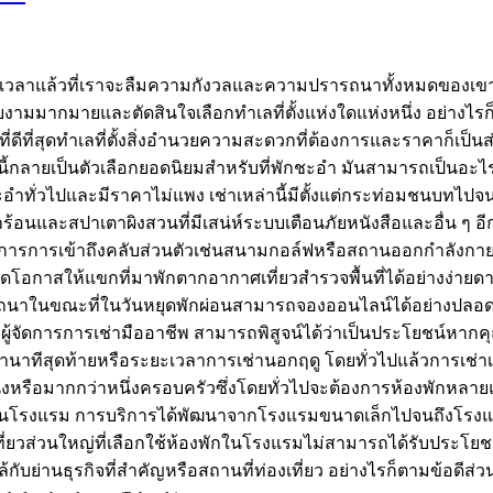
ึงเวลาแล้วที่เราจะลืมความกังวลและความปรารถนาทั้งหมดของเขา 
ยงามมากมายและตัดสินใจเลือกทำเลที่ตั้งแห่งใดแห่งหนึ่ง อย่างไรก็
ที่ดีที่สุดทำเลที่ตั้งสิ่งอำนวยความสะดวกที่ต้องการและราคาก
ี้กลายเป็นตัวเลือกยอดนิยมสำหรับที่พักชะอำ มันสามารถเป็นอะไร
ะอำทั่วไปและมีราคาไม่แพง เช่าเหล่านี้มีตั้งแต่กระท่อมชนบทไ
ำร้อนและสปาเตาผิงสวนที่มีเสน่ห์ระบบเตือนภัยหนังสือและอื่น ๆ
ดการการเข้าถึงคลับส่วนตัวเช่นสนามกอล์ฟหรือสถานออกกำลังกาย
ปิดโอกาสให้แขกที่มาพักตากอากาศเที่ยวสำรวจพื้นที่ได้อย่างง่ายดาย
นาในขณะที่ในวันหยุดพักผ่อนสามารถจองออนไลน์ได้อย่างปลอดภัย
งผู้จัดการการเช่ามืออาชีพ สามารถพิสูจน์ได้ว่าเป็นประโยชน์หา
ทีสุดท้ายหรือระยะเวลาการเช่านอกฤดู โดยทั่วไปแล้วการเช่าเหล่
ึ่งหรือมากกว่าหนึ่งครอบครัวซึ่งโดยทั่วไปจะต้องการห้องพักหลาย
ในโรงแรม การบริการได้พัฒนาจากโรงแรมขนาดเล็กไปจนถึงโรงแรม
ที่ยวส่วนใหญ่ที่เลือกใช้ห้องพักในโรงแรมไม่สามารถได้รับประโย
กับย่านธุรกิจที่สำคัญหรือสถานที่ท่องเที่ยว อย่างไรก็ตามข้อดีส่