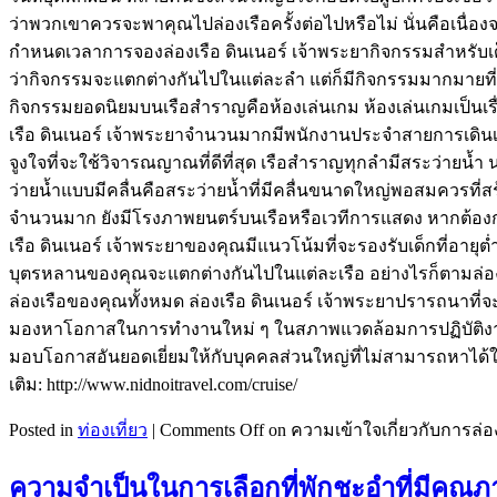
ว่าพวกเขาควรจะพาคุณไปล่องเรือครั้งต่อไปหรือไม่ นั่นคือเนื่อ
กำหนดเวลาการจองล่องเรือ ดินเนอร์ เจ้าพระยากิจกรรมสำหรับเด็ก
ว่ากิจกรรมจะแตกต่างกันไปในแต่ละลำ แต่ก็มีกิจกรรมมากมายที่มุ่
กิจกรรมยอดนิยมบนเรือสำราญคือห้องเล่นเกม ห้องเล่นเกมเป็นเรื่อ
เรือ ดินเนอร์ เจ้าพระยาจำนวนมากมีพนักงานประจำสายการเดินเรือ
จูงใจที่จะใช้วิจารณญาณที่ดีที่สุด เรือสำราญทุกลำมีสระว่า
ว่ายน้ำแบบมีคลื่นคือสระว่ายน้ำที่มีคลื่นขนาดใหญ่พอสมควรที่
จำนวนมาก ยังมีโรงภาพยนตร์บนเรือหรือเวทีการแสดง หากต้อ
เรือ ดินเนอร์ เจ้าพระยาของคุณมีแนวโน้มที่จะรองรับเด็กที่อาย
บุตรหลานของคุณจะแตกต่างกันไปในแต่ละเรือ อย่างไรก็ตามล่อง
ล่องเรือของคุณทั้งหมด ล่องเรือ ดินเนอร์ เจ้าพระยาปรารถนาที่จ
มองหาโอกาสในการทำงานใหม่ ๆ ในสภาพแวดล้อมการปฏิบัติงา
มอบโอกาสอันยอดเยี่ยมให้กับบุคคลส่วนใหญ่ที่ไม่สามารถหาได้
เติม: http://www.nidnoitravel.com/cruise/
Posted in
ท่องเที่ยว
|
Comments Off
on ความเข้าใจเกี่ยวกับการล่อง
ความจำเป็นในการเลือกที่พักชะอำที่มีคุณ