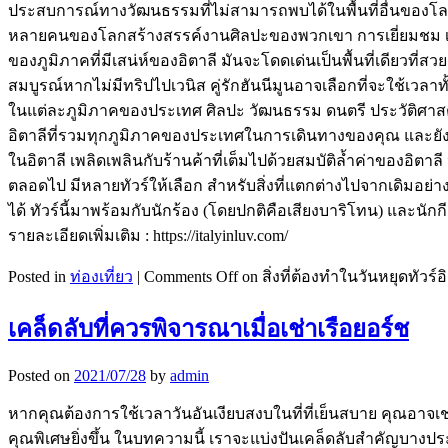
ประสบการณ์ทางวัฒนธรรมที่ไม่สามารถพบได้ในพื้นที่อื่นของโลก ทัส
หลายคนของโลกสร้างสรรค์งานศิลปะของพวกเขา การเยี่ยมชม เมือง
ของภูมิภาคที่มีเสน่ห์ของอิตาลี มันจะโดดเด่นเป็นพื้นที่เดียว
สมบูรณ์หากไม่มีทริปไปเวนิส คู่รักฮันนีมูนอาจเลือกที่จะใช้เวลาทั
ในแต่ละภูมิภาคของประเทศ ศิลปะ วัฒนธรรม ดนตรี ประวัติศาสตร
อิตาลีที่รวมทุกภูมิภาคของประเทศในการเดินทางของคุณ และยังจ
ในอิตาลี เพลิดเพลินกับร้านค้าที่เต็มไปด้วยสมบัติล้ำค่าของอ
ตลอดไป มีหลายทัวร์ให้เลือก สำหรับสิ่งที่แตกต่างไปจากเดิมอย่าง
ได้ ทัวร์นี้มาพร้อมกับนักร้อง (โดยปกติคือเสียงบาริโทน) และน
รายละเอียดเพิ่มเติม : https://italyinluv.com/
Posted in
ท่องเที่ยว
|
Comments Off
on สิ่งที่ต้องทำในวันหยุดทัวร์
เคล็ดลับที่ควรพิจารณาเมื่อเช่าเรือยอร์ช
Posted on
2021/07/28
by
admin
หากคุณต้องการใช้เวลาวันอันเงียบสงบในที่ที่เย็นสบาย คุณอาจ
คุณพิเศษยิ่งขึ้น ในบทความนี้ เราจะแบ่งปันเคล็ดลับสำคัญบางประก