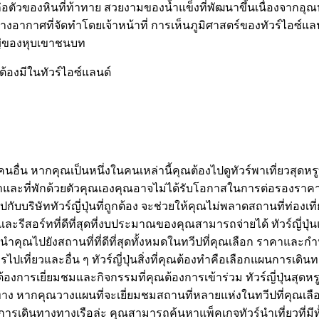
ตัวของหินที่ท้าทาย สวยงามของน้ำแข็งที่พัฒนาขึ้นเนื่องจากอุณ
ร์ทางอากาศที่จัดทำโดยเจ้าหน้าที่ การเห็นภูมิศาสตร์ของทัวร์ไอซ
่ของหุบเขาชนบท
ต้องมีในทัวร์ไอซ์แลนด์
่น หากคุณเป็นหนึ่งในคนเหล่านี้คุณต้องไปดูทัวร์พาเที่ยวสุดหรูท
่พักด้วยตัวคุณเองคุณอาจไม่ได้รับโอกาสในการต่อรองราคา ในขณะที่
กับบริษัททัวร์ญี่ปุ่นที่ถูกต้อง จะช่วยให้คุณไม่พลาดสถานที่ท่อ
อร์ทที่ดีที่สุดที่งบประมาณของคุณสามารถจ่ายได้ ทัวร์ญี่ปุ่นแนวค
คุณไปยังสถานที่ที่ดีที่สุดทั้งหมดในทวีปที่คุณเลือก ราคาและก
ปเที่ยวและอื่น ๆ ทัวร์ญี่ปุ่นสิ่งที่คุณต้องทำคือเลือกแผนการเดิ
การเยี่ยมชมและกิจกรรมที่คุณต้องการเข้าร่วม ทัวร์ญี่ปุ่นสุดห
ทาง หากคุณวางแผนที่จะเยี่ยมชมสถานที่หลายแห่งในทวีปที่คุณเลือกต
ดินทางทางเรือล่ะ คุณสามารถค้นหาแพ็คเกจทัวร์นำเที่ยวที่มีทั้งส