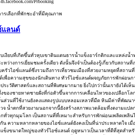
-th.facebook.com/Prbooking
รเลือกที่พักชะอำที่มีคุณภาพ
ซ์แลนด์
ียบที่เกิดขึ้นทั่วหุบเขาดินแดนธารน้ำแข็งอาร์กติกและแหล่งน้ำทำใ
หว่างการเยี่ยมชมครั้งเดียว ดังนั้นจึงจำเป็นต้องรู้เกี่ยวกับสถานท
รัวไอซ์แลนด์ซึ่งรวมถึงการเที่ยวชมเมืองที่สวยงามหยุดที่สถานที่
์เพื่อความสุขของนักเดินทาง ทัวร์ไอซ์แลนด์ผจญภัยการพักผ่อนการว
วัติศาสตร์และสถานที่พิเศษมากมาย ยิ่งไปกว่านั้นเรายังได้เห็นธ
งของชายหาดชายฝั่งที่ก่อตัวขึ้นจากการเคลื่อนไหวของเปลือกโลกในอด
ิ้นส่วนที่ใช้งานยังคงแสดงรูปแบบหลอมเหลวที่มืด หินมีค่าที่พัฒนา
วจ น้ำตกที่สวยงามนอกจากนี้ยังสร้างสภาพแวดล้อมที่งดงามแปลกต
ากทั่วทุกมุมโลก เป็นสถานที่ที่เหมาะสำหรับการพักผ่อนเพลิดเพล
กัน ความหลากหลายของไอซ์แลนด์ยังคงเป็นที่น่าประหลาดใจ เมื่อ
งขนาดใหญ่ของทัวร์ไอซ์แลนด์ ฤดูหนาวเป็นเวลาที่ดีที่สุดสำหรับทั