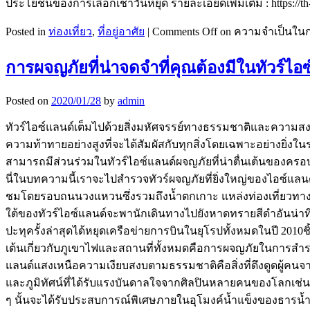
ประโยชน์ของการเลือกเช่าวันหยุด รายละเอียดเพิ่มเติม : https://th
Posted in
ท่องเที่ยว
,
ที่อยู่อาศัย
|
Comments Off
on ความจำเป็นในกา
การผจญภัยที่น่าจดจำที่คุณต้องมีในทัวร์ไอ
Posted on
2020/01/28
by
admin
ทัวร์ไอซ์แลนด์เต็มไปด้วยสิ่งมหัศจรรย์ทางธรรมชาติและความสงบเง
ความท้าทายอย่างสูงที่จะได้สัมผัสกับทุกสิ่งโดยเฉพาะอย่างยิ่งในระ
สามารถมีส่วนร่วมในทัวร์ไอซ์แลนด์ผจญภัยที่น่าตื่นเต้นของครอบค
นี่ในบทความนี้เราจะไปสำรวจทัวร์ผจญภัยที่ยิ่งใหญ่ของไอซ์แลนด
ชมโดยรอบถนนวงแหวนซึ่งรวมถึงน้ำตกเกาะ แหล่งท่องเที่ยวทางประ
ใต้ของทัวร์ไอซ์แลนด์จะพานักเดินทางไปยังหาดทรายสีดำอันน่าทึ่
ปะทุครั้งล่าสุดได้หยุดเครือข่ายการบินในยุโรปทั้งหมดในปี 2010ช
เต้นเกี่ยวกับภูเขาไฟและสถานที่ทั้งหมดคือการผจญภัยในการสำร
แลนด์แสงเหนือความเงียบสงบตามธรรมชาติคือสิ่งที่ดึงดูดผู้คนจ
และภูมิทัศน์ที่ได้รับแรงบันดาลใจจากศิลปินหลายคนของโลกเช่น
ๆ นั้นจะได้รับประสบการณ์พิเศษภายในอุโมงค์น้ำแข็งของธารน้ำแข็