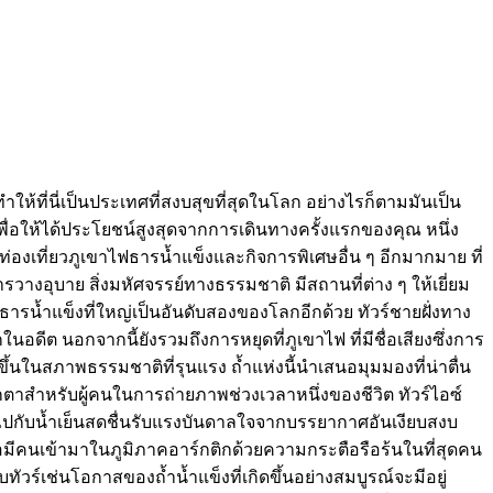
ห้ที่นี่เป็นประเทศที่สงบสุขที่สุดในโลก อย่างไรก็ตามมันเป็น
ี่เพื่อให้ได้ประโยชน์สูงสุดจากการเดินทางครั้งแรกของคุณ หนึ่ง
ท่องเที่ยวภูเขาไฟธารน้ำแข็งและกิจการพิเศษอื่น ๆ อีกมากมาย ที่
างอุบาย สิ่งมหัศจรรย์ทางธรรมชาติ มีสถานที่ต่าง ๆ ให้เยี่ยม
ารน้ำแข็งที่ใหญ่เป็นอันดับสองของโลกอีกด้วย ทัวร์ชายฝั่งทาง
ีต นอกจากนี้ยังรวมถึงการหยุดที่ภูเขาไฟ ที่มีชื่อเสียงซึ่งการ
ขึ้นในสภาพธรรมชาติที่รุนแรง ถ้ำแห่งนี้นำเสนอมุมมองที่น่าตื่น
าสำหรับผู้คนในการถ่ายภาพช่วงเวลาหนึ่งของชีวิต ทัวร์ไอซ์
ินไปกับน้ำเย็นสดชื่นรับแรงบันดาลใจจากบรรยากาศอันเงียบสงบ
มีคนเข้ามาในภูมิภาคอาร์กติกด้วยความกระตือรือร้นในที่สุดคน
วร์เช่นโอกาสของถ้ำน้ำแข็งที่เกิดขึ้นอย่างสมบูรณ์จะมีอยู่