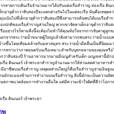
งจากสายการเดินเรือจำนวนมากได้ปรับแต่งเรือสำราญ ล่องเรือ ดินเ
อายุต่ำกว่าสิบสองปีจะแตกต่างกันไปในแต่ละเรือ นั่นคือเหตุผลว่า
งเน้นไปที่เด็กอายุต่ำกว่าสิบสองปีซึ่งสามารถค้นพบได้บนเรือสำรา
งปกติของเรือสำราญส่วนใหญ่ พวกเขาจัดหาเด็กอายุต่ำกว่าสิบสองปีเป
อย่างไรก็ตามสิ่งนี้จะต้องไม่ทำให้คุณท้อใจจากการจับตาดูลูกของ
ยน้ำ นอกจากสระว่ายน้ำขนาดผู้ใหญ่แล้วยังสามารถพบสระว่ายน้ำแ
สร้างขึ้นโดยเทียมคล้ายกับมหาสมุทร สระว่ายน้ำมีคลื่นเป็นที่นิ
งการทราบว่าภาพยนตร์บนเรือเหมาะสำหรับบุตรหลานของคุณหรือ
ุต่ำกว่าสิบสองปี ร้านอาหารมากมายมีเมนูสำหรับเด็ก เมนูเหล่านี้
เรือ ดินเนอร์ เจ้าพระยาสำราญจำนวนมากให้ส่วนลดค่าอาหารสำหร
ะมีอาชีพบนเรือสำราญ เหตุผลส่วนใหญ่ก็คือเรือสำราญจ่ายเงินสูงแล
นมักจะมองข้ามการทำงานบนเรือสำราญ สิ่งนี้มักจะเป็นความผ
ในสภาพแวดล้อมการทำงานอื่นใด แต่มีความเข้าใจผิดที่ดีว่าโอก
เรือ ดินเนอร์ เจ้าพระยา
ภาพ