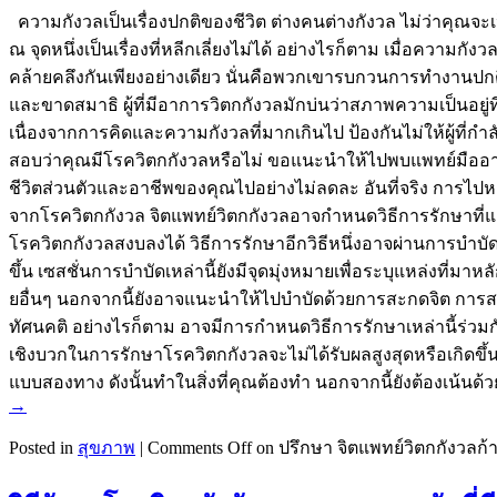
ความกังวลเป็นเรื่องปกติของชีวิต ต่างคนต่างกังวล ไม่ว่าคุณจะ
ณ จุดหนึ่งเป็นเรื่องที่หลีกเลี่ยงไม่ได้ อย่างไรก็ตาม เมื่อคว
คล้ายคลึงกันเพียงอย่างเดียว นั่นคือพวกเขารบกวนการทำงานปกต
และขาดสมาธิ ผู้ที่มีอาการวิตกกังวลมักบ่นว่าสภาพความเป็นอยู
เนื่องจากการคิดและความกังวลที่มากเกินไป ป้องกันไม่ให้ผู้ที่กำ
สอบว่าคุณมีโรควิตกกังวลหรือไม่ ขอแนะนำให้ไปพบแพทย์มืออาชี
ชีวิตส่วนตัวและอาชีพของคุณไปอย่างไม่ลดละ อันที่จริง การไปห
จากโรควิตกกังวล จิตแพทย์วิตกกังวลอาจกำหนดวิธีการรักษาที่แตก
โรควิตกกังวลสงบลงได้ วิธีการรักษาอีกวิธีหนึ่งอาจผ่านการบำบัด 
ขึ้น เซสชั่นการบำบัดเหล่านี้ยังมีจุดมุ่งหมายเพื่อระบุแหล่งที
ยอื่นๆ นอกจากนี้ยังอาจแนะนำให้ไปบำบัดด้วยการสะกดจิต การส
ทัศนคติ อย่างไรก็ตาม อาจมีการกำหนดวิธีการรักษาเหล่านี้ร่วมก
เชิงบวกในการรักษาโรควิตกกังวลจะไม่ได้รับผลสูงสุดหรือเกิดข
แบบสองทาง ดังนั้นทำในสิ่งที่คุณต้องทำ นอกจากนี้ยังต้องเน้นด
→
Posted in
สุขภาพ
|
Comments Off
on ปรึกษา จิตแพทย์วิตกกังวลก้า