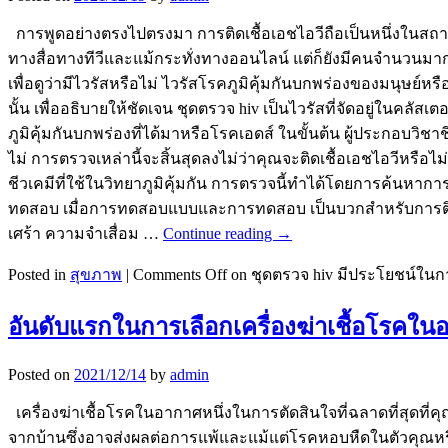
การพูดอย่างตรงไปตรงมา การติดเชื้อเอชไอวีถือเป็นหนึ่งในสถา
ทางสื่อทางทีวีและแม้กระทั่งทางออนไลน์ แต่ก็ยังมีคนจำนวนมา
เพื่อดูว่ามีไวรัสหรือไม่ ไวรัสโรคภูมิคุ้มกันบกพร่องของมนุษย์หร
นั้น เพื่ออธิบายให้ชัดเจน ชุดตรวจ hiv เป็นไวรัสที่จัดอยู่ในคลัสเ
ภูมิคุ้มกันบกพร่องที่ได้มาหรือโรคเอดส์ ในขั้นต้น ผู้ประกอบ
ไม่ การตรวจเหล่านี้จะสิ้นสุดลงไม่ว่าคุณจะติดเชื้อเอชไอวีหรือไ
ชีวเคมีที่ใช้ในวิทยาภูมิคุ้มกัน การตรวจนี้ทำได้โดยการค้นห
ทดสอบ เมื่อการทดสอบแบบและการทดสอบ เป็นบวกสำหรับการติดเช
เศร้า ความจำเสื่อม …
Continue reading
→
Posted in
สุขภาพ
|
Comments Off
on ชุดตรวจ hiv มีประโยชน์ในก
อันดับแรกในการเลือกเครื่องฆ่าเชื้อโรคในอา
Posted on
2021/12/14
by
admin
เครื่องฆ่าเชื้อโรคในอากาศหนึ่งในการตัดสินใจที่ฉลาดที่สุด
จากบ้านซึ่งอาจส่งผลต่อการแพ้และแม้แต่โรคหอบหืดในตัวคุณหรื