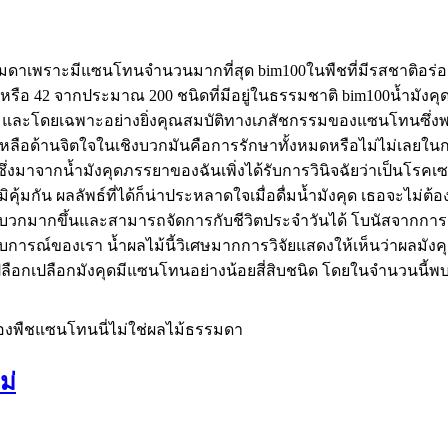
เพราะมีแซนโทนจำนวนมากที่สุด bim100ในพืชที่มีรสชาติอร่อยใ
ือ 42 จากประมาณ 200 ชนิดที่มีอยู่ในธรรมชาติ bim100น้ำมังคุดเป
ังคุด และโดยเฉพาะอย่างยิ่งคุณสมบัติทางเภสัชกรรมของแซนโทนซึ่
ยเหลือด้านจิตใจในเชิงบวกมันคือการรักษาทั้งหมดหรือไม่ไม่เลยในก
่งมาจากน้ำมังคุดภรรยาของฉันเพิ่งได้รับการวินิจฉัยว่าเป็นโรคเซล
ิ่มภูมิคุ้มกัน ผลลัพธ์ที่ได้ก็น่าประหลาดใจเมื่อดื่มน้ำมังคุด เธอ
็นบวกมากขึ้นและสามารถจัดการกับชีวิตประจำวันได้ โบนัสจากการเ
บการณ์ของเรา น้ำผลไม้นี้วิเศษมากการวิจัยแสดงให้เห็นว่าผลมังค
ปลือกเปลือกมังคุดมีแซนโทนอย่างน้อยสี่สิบชนิด โดยในจำนวนนี้พ
องพืชแซนโทนนี่ไม่ใช่ผลไม้ธรรมดา
ม่