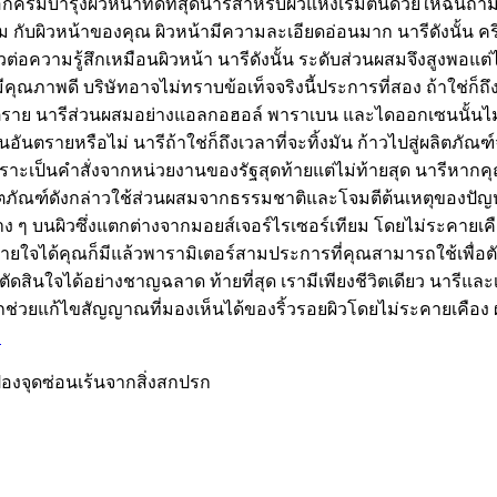
กครีมบำรุงผิวหน้าที่ดีที่สุดนารีสำหรับผิวแห้งเริ่มต้นด้วยให้ฉ
 กับผิวหน้าของคุณ ผิวหน้ามีความละเอียดอ่อนมาก นารีดังนั้น คร
วต่อความรู้สึกเหมือนผิวหน้า นารีดังนั้น ระดับส่วนผสมจึงสูงพอแ
คุณภาพดี บริษัทอาจไม่ทราบข้อเท็จจริงนี้ประการที่สอง ถ้าใช่ก็ถึงเว
ตราย นารีส่วนผสมอย่างแอลกอฮอล์ พาราเบน และไดออกเซนนั้นไม่ดีต
็นอันตรายหรือไม่ นารีถ้าใช่ก็ถึงเวลาที่จะทิ้งมัน ก้าวไปสู่ผลิตภั
เพราะเป็นคำสั่งจากหน่วยงานของรัฐสุดท้ายแต่ไม่ท้ายสุด นารีหาก
ตภัณฑ์ดังกล่าวใช้ส่วนผสมจากธรรมชาติและโจมตีต้นเหตุของปัญหา
าง ๆ บนผิวซึ่งแตกต่างจากมอยส์เจอร์ไรเซอร์เทียม โดยไม่ระคายเคือ
ยใจได้คุณก็มีแล้วพารามิเตอร์สามประการที่คุณสามารถใช้เพื่อตั
จะได้ตัดสินใจได้อย่างชาญฉลาด ท้ายที่สุด เรามีเพียงชีวิตเดียว น
่วยแก้ไขสัญญาณที่มองเห็นได้ของริ้วรอยผิวโดยไม่ระคายเคือง ผลิ
→
ป้องจุดซ่อนเร้นจากสิ่งสกปรก