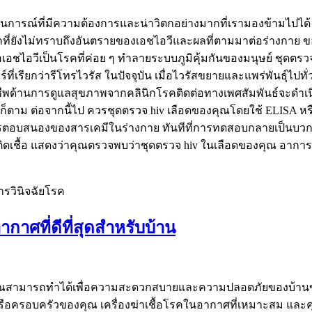
นการณ์ที่มีความต้องการและน่าวิตกอย่างมากที่เรามองข้ามไปได้ 
กที่ยังไม่ทราบถึงอันตรายของเอชไอวีและผลที่ตามมาต่อร่างกาย ข
ือเอชไอวีเป็นโรคที่ค่อย ๆ ทำลายระบบภูมิคุ้มกันของมนุษย์ ชุดตรวจ
ตอร์ที่เรียกว่ารีโทรไวรัส ในปัจจุบัน เมื่อไวรัสขยายและแพร่พันธุ์ไ
วิชาชีพด้านการดูแลสุขภาพจากคลินิกโรคติดต่อทางเพศสัมพันธ์จะดำ
ม่ก็ตาม ต่อจากนี้ไป ควรชุดตรวจ hiv เลือดของคุณโดยใช้ ELISA หรื
าการตอบสนองของสารเคมีในร่างกาย ทันทีที่การทดสอบกลายเป็นบวก
ื้อ แสดงว่าคุณตรวจพบว่าชุดตรวจ hiv ในเลือดของคุณ อาการแล
ารวินิจฉัยโรค
กาศที่ดีที่สุดสำหรับบ้าน
ที่คุณสามารถทำได้เพื่อความสะดวกสบายและความปลอดภัยของบ้านข
อครอบครัวของคุณ เครื่องฆ่าเชื้อโรคในอากาศที่เหมาะสม และคุณ