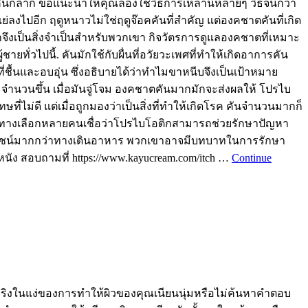
ันกลาก ขอแนะนำให้คุณลองใช้วิธีการเหล่านี้หลายๆ วิธีจนกว่า
ลงไปอีก ฤดูหนาวไม่ใช่ฤดูจ๊อคคันที่สำคัญ แต่องคชาตคันที่เกิด
ษาจึงเป็นสิ่งจำเป็นสำหรับพวกเขา กิจวัตรการดูแลองคชาตที่เหมาะ
ั่วไปนี้. คันมักใช้กับผื่นที่อวัยวะเพศที่ทำให้เกิดอาการคัน
มที่ชื้นและอบอุ่น ซึ่งอธิบายได้ว่าทำไมขาหนีบจึงเป็นเป้าหมาย
มจำนวนขึ้น เมื่อมันจู่โจม องคชาตคันมากมักจะส่งผลให้ โปรไบ
ที่ไม่ดี แต่เมื่อถูกมองว่าเป็นสิ่งที่ทำให้เกิดโรค คันจำนวนมากก็
ขภาพทางเลือกหลายคนเชื่อว่าโปรไบโอติกสามารถช่วยรักษาปัญหา
ะโยชน์มากกว่าทางเดินอาหาร พวกเขาอาจมีบทบาทในการรักษา
ง สอบถามที่ https://www.kayucream.com/itch …
Continue
่แท้จริงในแง่ของการทำให้ผิวของคุณเนียนนุ่มหรือไม่ค้นหาคำตอบ