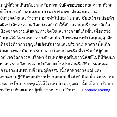
ู้ใหญ่ที่กังวลเกี่ยวกับงานหรือความรับผิดชอบของคุณ ความกังวล
ังวลได้ โรควิตกกังวลมีหลายประเภท พวกเขาทั้งหมดมีความ
ทางจิตใจและร่างกาย อาจทำให้นอนไม่หลับ ซึมเศร้า เหนื่อยล้า
ความผิดปกติของความวิตกกังวลยังทำให้เกิดความเครียดทางจิตใจ
เนื่องจากความเสียหายทางจิตใจและร่างกายที่เกิดขึ้น เพื่อตรวจ
อคุณได้ โดยเฉพาะอย่างยิ่งถ้ามันเกินขนาดจนทำให้คุณสูญเสีย
ท็จจริงที่ว่าการสูญเสียเชิงปริมาณและปริมาณมหาศาลนั้นเกิด
น้มถ่วงของมัน การรักษาอาจใช้ยาบางชนิดที่จะช่วยให้ผู้ป่วย
จากโรควิตกกังวล ปรึกษา จิตแพทย์หลุดพ้นจากนิสัยที่ไม่ดีที่พัฒนา
ษาอื่นๆ อาจรวมถึงการออกกำลังกายเป็นประจำหรือวิธีการผ่อนคลา
าก เพราะมันปรับเปลี่ยนพฤติกรรม เนื้อหาทางอารมณ์ และ
กังวลควรปฏิบัติตามอย่างสม่ำเสมอและซื่อสัตย์ มิฉะนั้น ผลกระทบ
องการรักษาของคุณไว้ที่จิตแพทย์ของคุณเท่านั้น เป็นการรักษา
การรักษาด้วยตนเอง ผู้เชี่ยวชาญเช่น ปรึกษา …
Continue reading