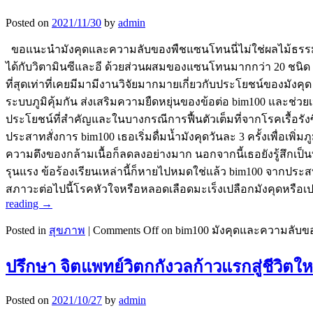
Posted on
2021/11/30
by
admin
ขอแนะนำมังคุดและความลับของพืชแซนโทนนี่ไม่ใช่ผลไม้ธรรมดา
ได้กับวิตามินซีและอี ด้วยส่วนผสมของแซนโทนมากกว่า 20 ชนิด หร
ที่สุดเท่าที่เคยมีมามีงานวิจัยมากมายเกี่ยวกับประโยชน์ของม
ระบบภูมิคุ้มกัน ส่งเสริมความยืดหยุ่นของข้อต่อ bim100 และช่ว
ประโยชน์ที่สำคัญและในบางกรณีการฟื้นตัวเต็มที่จากโรคเรื้อรังซึ
ประสาทสั่งการ bim100 เธอเริ่มดื่มน้ำมังคุดวันละ 3 ครั้งเพื่อเพ
ความตึงของกล้ามเนื้อก็ลดลงอย่างมาก นอกจากนี้เธอยังรู้สึกเป
รุนแรง ข้อร้องเรียนเหล่านี้ก็หายไปหมดใช่แล้ว bim100 จากประส
สภาวะต่อไปนี้โรคหัวใจหรือหลอดเลือดมะเร็งเปลือกมังคุดหรือเ
reading
→
Posted in
สุขภาพ
|
Comments Off
on bim100 มังคุดและความลับข
ปรึกษา จิตแพทย์วิตกกังวลก้าวแรกสู่ชีวิตให
Posted on
2021/10/27
by
admin