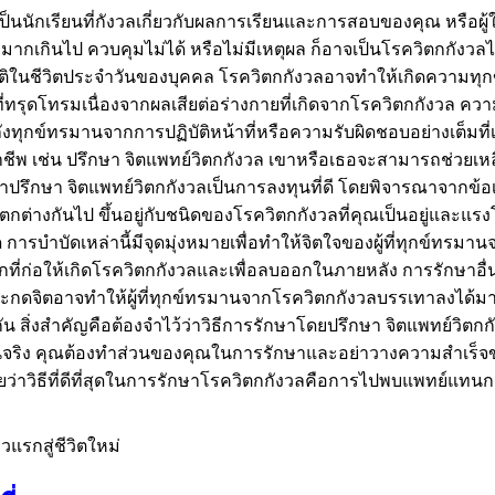
เป็นนักเรียนที่กังวลเกี่ยวกับผลการเรียนและการสอบของคุณ หรือผ
ามกังวลมากเกินไป ควบคุมไม่ได้ หรือไม่มีเหตุผล ก็อาจเป็นโรควิตกก
ิในชีวิตประจำวันของบุคคล โรควิตกกังวลอาจทำให้เกิดความทุกข์
่ที่ทรุดโทรมเนื่องจากผลเสียต่อร่างกายที่เกิดจากโรควิตกกังวล 
ลังทุกข์ทรมานจากการปฏิบัติหน้าที่หรือความรับผิดชอบอย่างเต็มที่
พ เช่น ปรึกษา จิตแพทย์วิตกกังวล เขาหรือเธอจะสามารถช่วยเหลื
าปรึกษา จิตแพทย์วิตกกังวลเป็นการลงทุนที่ดี โดยพิจารณาจากข้อเ
ต่างกันไป ขึ้นอยู่กับชนิดของโรควิตกกังวลที่คุณเป็นอยู่และแรงโ
การบำบัดเหล่านี้มีจุดมุ่งหมายเพื่อทำให้จิตใจของผู้ที่ทุกข์ทรมาน
่มาหลักที่ก่อให้เกิดโรควิตกกังวลและเพื่อลบออกในภายหลัง การรัก
ะกดจิตอาจทำให้ผู้ที่ทุกข์ทรมานจากโรควิตกกังวลบรรเทาลงได้ม
ัน สิ่งสำคัญคือต้องจำไว้ว่าวิธีการรักษาโดยปรึกษา จิตแพทย์วิตก
ึ้นจริง คุณต้องทำส่วนของคุณในการรักษาและอย่าวางความสำเร็จข
้วยว่าวิธีที่ดีที่สุดในการรักษาโรควิตกกังวลคือการไปพบแพทย์แทน
วแรกสู่ชีวิตใหม่