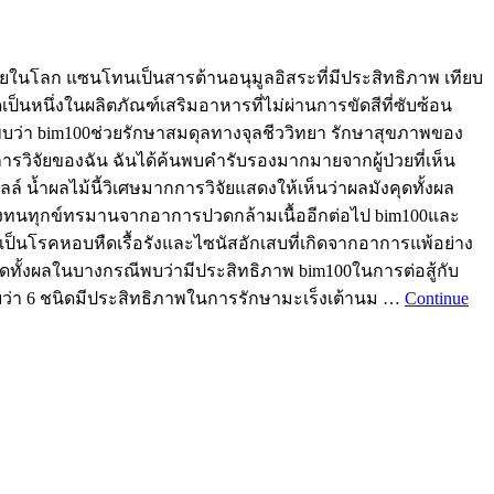
นโลก แซนโทนเป็นสารต้านอนุมูลอิสระที่มีประสิทธิภาพ เทียบ
็นหนึ่งในผลิตภัณฑ์เสริมอาหารที่ไม่ผ่านการขัดสีที่ซับซ้อน
งพบว่า bim100ช่วยรักษาสมดุลทางจุลชีววิทยา รักษาสุขภาพของ
ารวิจัยของฉัน ฉันได้ค้นพบคำรับรองมากมายจากผู้ป่วยที่เห็น
ล์ น้ำผลไม้นี้วิเศษมากการวิจัยแสดงให้เห็นว่าผลมังคุดทั้งผล
จะไม่ต้องทนทุกข์ทรมานจากอาการปวดกล้ามเนื้ออีกต่อไป bim100และ
ป็นโรคหอบหืดเรื้อรังและไซนัสอักเสบที่เกิดจากอาการแพ้อย่าง
ุดทั้งผลในบางกรณีพบว่ามีประสิทธิภาพ bim100ในการต่อสู้กับ
บว่า 6 ชนิดมีประสิทธิภาพในการรักษามะเร็งเต้านม …
Continue