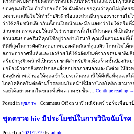
นารีสำหรับคำถามดังกล่าวทั้งหมดในบทความนี้และเรียนรู้วิธีเลือ
ของคุณหรือไม่ ถ้าคำตอบคือใช่ ฉันต้องบอกคุณว่าคุณไม่ยุติธรรม
เหมาะสมเพื่อไม่ให้ทำร้ายผิวผิวมือและส่วนอื่นๆ ของร่างกายไม่ไ
ว่าใช้ครีมชนิดเดียวกันทั้งบนใบหน้าและมือ แสดงว่าไม่ใช่ครีมที่มี
ส่วนผสม ตรวจสอบให้แน่ใจว่ารายการนั้นไม่มีส่วนผสมที่เป็นอัน
ส่วนผสมของครีมที่คุณใช้อยู่ว่าอย่างไรนารี คุณเห็นส่วนผสมที่เป
ที่ดีที่สุดในการตัดสินคุณภาพของผลิตภัณฑ์ดูแลผิว โกหกไม่ได้
สภาพอากาศที่แห้งและเลวร้าย ให้ใช้ผลิตภัณฑ์จากธรรมชาติผลิ
ครีมบำรุงผิวหน้าที่เป็นธรรมชาติสำหรับผิวแห้งสร้างชั้นป้องกันบ
ปกป้องผิวจากสิ่งสกปรกและสิ่งสกปรกภายนอกและยังช่วยให้ผิวหา
ปัจจุบันข้าพเจ้าขอให้คุณเข้าใจประเด็นเหล่านี้ให้ดีเพื่อที่คุณ
ไกลโคลิกครีมต่อต้านริ้วรอยบนใบหน้าที่มีสารไกลโคลิก สามารถช
รอยได้อย่างมากในขณะที่เพิ่มความชุ่มชื้น …
Continue reading
Posted in
สุขภาพ
|
Comments Off
on นารี มณีจันทร์ วอร์ชเพื่อปก
ชุดตรวจ hiv มีประโยชน์ในการวินิจฉัยโรค
Posted on
2021/12/19
by
admin