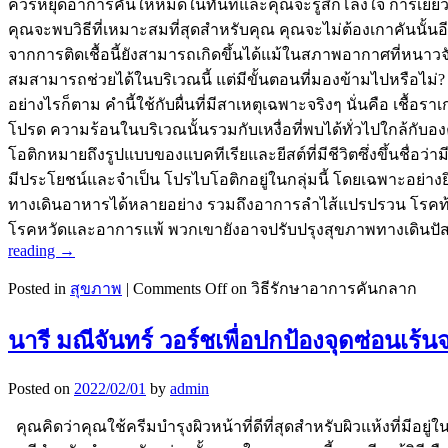
ควรหยุดอาการคันให้หมดในทันทีและคุณจะรู้สึกโล่งใจ การเยียว
คุณจะพบวิธีที่เหมาะสมที่สุดสำหรับคุณ คุณจะไม่ต้องเกาคันนั้น
จากการติดเชื้อนี้ยังสามารถเกิดขึ้นได้แม้ในสภาพอากาศที่หนาวจ
สมสามารถช่วยได้ในบริเวณนี้ แต่มีขั้นตอนที่มองข้ามไปหรือไม่? 
อย่างไรก็ตาม คำนี้ใช้กับผื่นที่มีสาเหตุเฉพาะจริงๆ นั่นคือ เชื้อ
โปรด ความร้อนในบริเวณนั้นรวมกับเหงื่อที่พบได้ทั่วไปใกล้กับ
โอติกหมายถึงรูปแบบของแบคทีเรียและยีสต์ที่มีชีวิตซึ่งขึ้นชื่อว่
มีประโยชน์และจำเป็น โปรไบโอติกอยู่ในกลุ่มนี้ โดยเฉพาะอย่าง
ทางเดินอาหารได้หลายอย่าง รวมถึงอาการลำไส้แปรปรวน โรคท้
โรคหวัดและอาการแพ้ พวกเขายังอาจปรับปรุงสุขภาพทางเดินปัสส
reading
→
Posted in
สุขภาพ
|
Comments Off
on วิธีรักษาอาการคันกลาก
นารี มณีจันทร์ วอร์ชเพื่อปกป้องจุดซ่อนเร้
Posted on
2022/02/01
by
admin
คุณคิดว่าคุณใช้ครีมบำรุงผิวหน้าที่ดีที่สุดสำหรับผิวแห้งที่มีอ