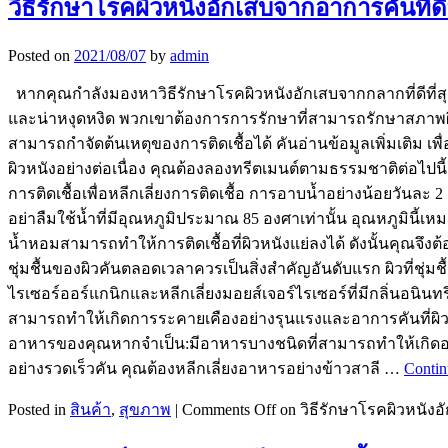
วิธีรักษาโรคผิวหนังอักเสบจากอาการคันที่ดีท
Posted on
2021/08/07
by
admin
หากคุณกำลังมองหาวิธีรักษาโรคผิวหนังอักเสบจากกลากที่ดีที่ส
และน่าหงุดหงิด พวกเขาต้องการการรักษาที่สามารถรักษาสภาพผิวได้อ
สามารถกำจัดต้นเหตุของการติดเชื้อได้ คันอ่านข้อมูลเพิ่มเติม
ผิวหนังอย่างต่อเนื่อง คุณต้องลองทรีตเมนต์ตามธรรมชาติต่อไ
การติดเชื้อเพื่อหลีกเลี่ยงการติดเชื้อ การอาบน้ำอย่างน้อยวัน
อย่าลืมใช้น้ำที่มีอุณหภูมิประมาณ 85 องศาเท่านั้น อุณหภูมินี้เ
น้ำหอมสามารถทำให้การติดเชื้อที่ผิวหนังแย่ลงได้ ดังนั้นคุณจึ
ชุ่มชื้นของผิวคันตลอดเวลาควรเป็นสิ่งสำคัญอันดับแรก ผิวที่ชุ
ไรเซอร์ออร์แกนิกและหลีกเลี่ยงมอยส์เจอร์ไรเซอร์ที่มีกลิ่นอนินทรี
สามารถทำให้เกิดการระคายเคืองอย่างรุนแรงและอาการคันที่ผิวหนัง
อาหารของคุณหากจำเป็น:มีอาหารบางชนิดที่สามารถทำให้เกิดอา
อย่างรวดเร็วคัน คุณต้องหลีกเลี่ยงอาหารอย่างข้าวสาลี …
Contin
Posted in
สินค้า
,
สุขภาพ
|
Comments Off
on วิธีรักษาโรคผิวหนังอั