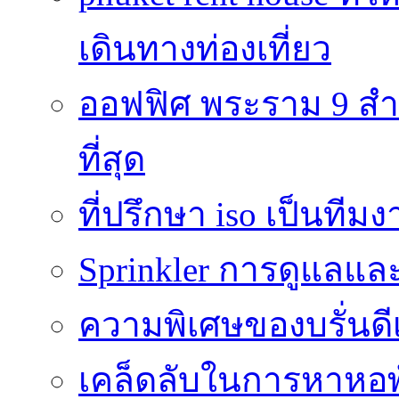
เดินทางท่องเที่ยว
ออฟฟิศ พระราม 9 สำน
ที่สุด
ที่ปรึกษา iso เป็นทีม
Sprinkler การดูแลแล
ความพิเศษของบรั่นดี
เคล็ดลับในการหาหอพัก