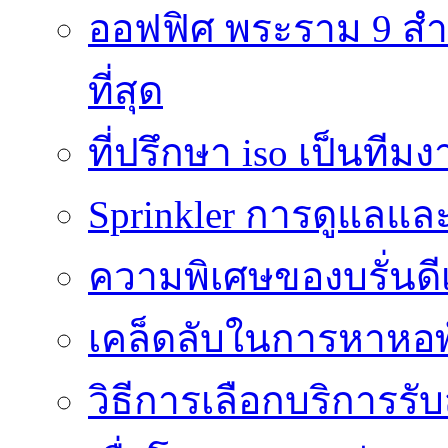
ออฟฟิศ พระราม 9 สำน
ที่สุด
ที่ปรึกษา iso เป็นทีม
Sprinkler การดูแลแล
ความพิเศษของบรั่นดี
เคล็ดลับในการหาหอพัก
วิธีการเลือกบริการร