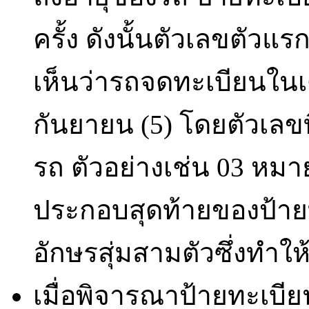
ครั้ง ดังนั้นตัวเลขตัวแ
เห็นว่ารถจดทะเบียนในเ
กันยายน (5) โดยตัวเลขท
รถ ตัวอย่างเช่น 03 หมา
ประกอบสุดท้ายของป้ายท
อักษรสุ่มสามตัวซึ่งทำใ
เมื่อพิจารณาป้ายทะเบีย