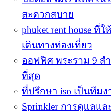
สะดวกสบาย
phuket rent house ท
เดินทางท่องเที่ยว
ออฟฟิศ พระราม 9 สำน
ที่สุด
ที่ปรึกษา iso เป็นทีม
Sprinkler การดูแลแล