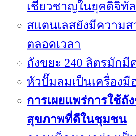
เชี่ยวชาญในยุคดิจิทัล
สแตนเลสยังมีความสว
ตลอดเวลา
ถังขยะ 240 ลิตรมัก
หัวปั๊มลมเป็นเครื่องมื
การเผยแพร่การใช้ถังข
สุขภาพที่ดีในชุมชน